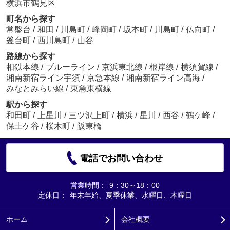
横浜市鶴見区
町名から探す
常盤台
/
和田
/
川島町
/
峰岡町
/
坂本町
/
川島町
/
仏向町
/
釜台町
/
西川島町
/
山谷
路線から探す
相鉄本線
/
ブルーライン
/
京浜東北線
/
根岸線
/
横須賀線
/
湘南新宿ライン宇須
/
京急本線
/
湘南新宿ライン高海
/
みなとみらい線
/
東急東横線
駅から探す
和田町
/
上星川
/
三ツ沢上町
/
横浜
/
星川
/
西谷
/
鶴ケ峰
/
保土ケ谷
/
桜木町
/
阪東橋
電話でお問い合わせ
営業時間：
9：30～18：00
定休日：
年末年始、夏季休業、水曜日、木曜日
ホーム
会社概要