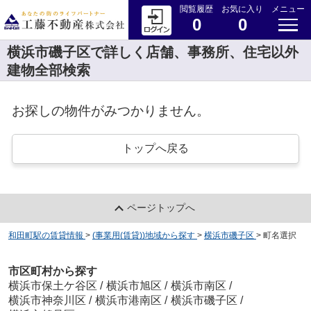
閲覧履歴
お気に入り
メニュー
0
0
横浜市磯子区で詳しく店舗、事務所、住宅以外
建物全部検索
お探しの物件がみつかりません。
トップへ戻る
ページトップへ
和田町駅の賃貸情報
>
(事業用(賃貸))地域から探す
>
横浜市磯子区
>
町名選択
市区町村から探す
横浜市保土ケ谷区
/
横浜市旭区
/
横浜市南区
/
横浜市神奈川区
/
横浜市港南区
/
横浜市磯子区
/