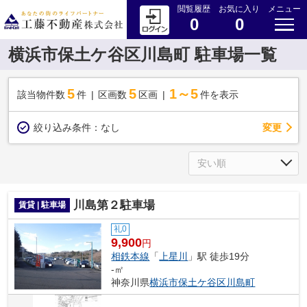
閲覧履歴
お気に入り
メニュー
0
0
横浜市保土ケ谷区川島町 駐車場一覧
5
5
1～5
該当物件数
件
区画数
区画
件を表示
変更
絞り込み条件：
なし
川島第２駐車場
賃貸 | 駐車場
礼0
9,900
円
相鉄本線
「
上星川
」駅 徒歩19分
-㎡
神奈川県
横浜市保土ケ谷区
川島町