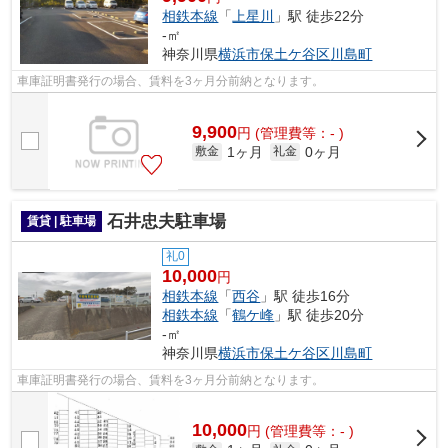
相鉄本線
「
上星川
」駅 徒歩22分
-㎡
神奈川県
横浜市保土ケ谷区
川島町
車庫証明書発行の場合、賃料を3ヶ月分前納となります。
9,900
円
(管理費等：- )
1ヶ月
0ヶ月
敷金
礼金
石井忠夫駐車場
賃貸 | 駐車場
礼0
10,000
円
相鉄本線
「
西谷
」駅 徒歩16分
相鉄本線
「
鶴ケ峰
」駅 徒歩20分
-㎡
神奈川県
横浜市保土ケ谷区
川島町
車庫証明書発行の場合、賃料を3ヶ月分前納となります。
10,000
円
(管理費等：- )