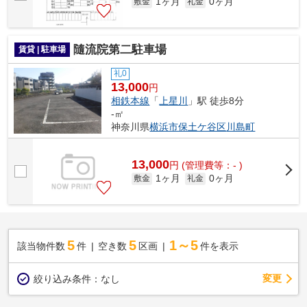
1ヶ月
0ヶ月
敷金
礼金
隨流院第二駐車場
賃貸 | 駐車場
礼0
13,000
円
相鉄本線
「
上星川
」駅 徒歩8分
-㎡
神奈川県
横浜市保土ケ谷区
川島町
13,000
円
(管理費等：- )
1ヶ月
0ヶ月
敷金
礼金
5
5
1～5
該当物件数
件
空き数
区画
件を表示
変更
絞り込み条件：
なし