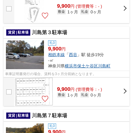
9,900
円
(管理費等：- )
1ヶ月
0ヶ月
敷金
礼金
川島第３駐車場
賃貸 | 駐車場
礼0
9,900
円
相鉄本線
「
西谷
」駅 徒歩19分
-㎡
神奈川県
横浜市保土ケ谷区
川島町
車庫証明書発行の場合、賃料を3ヶ月分前納となります。
9,900
円
(管理費等：- )
1ヶ月
0ヶ月
敷金
礼金
川島第７駐車場
賃貸 | 駐車場
礼0
9,900
円