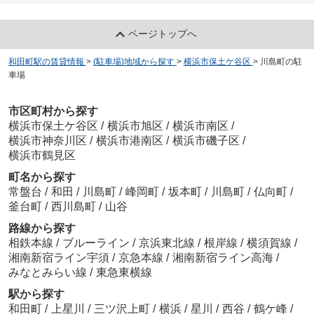
ページトップへ
和田町駅の賃貸情報
>
(駐車場)地域から探す
>
横浜市保土ケ谷区
>
川島町の駐
車場
市区町村から探す
横浜市保土ケ谷区
/
横浜市旭区
/
横浜市南区
/
横浜市神奈川区
/
横浜市港南区
/
横浜市磯子区
/
横浜市鶴見区
町名から探す
常盤台
/
和田
/
川島町
/
峰岡町
/
坂本町
/
川島町
/
仏向町
/
釜台町
/
西川島町
/
山谷
路線から探す
相鉄本線
/
ブルーライン
/
京浜東北線
/
根岸線
/
横須賀線
/
湘南新宿ライン宇須
/
京急本線
/
湘南新宿ライン高海
/
みなとみらい線
/
東急東横線
駅から探す
和田町
/
上星川
/
三ツ沢上町
/
横浜
/
星川
/
西谷
/
鶴ケ峰
/