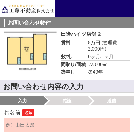
お問い合わせ物件
田邊ハイツ店舗 2
賃料
8万円
(管理費：
2,000円)
敷/礼
0ヶ月/1ヶ月
間取り/面積
-/23.00㎡
築年月
築49年
お問い合わせ内容の入力
入力
確認
送信
お名前
必須