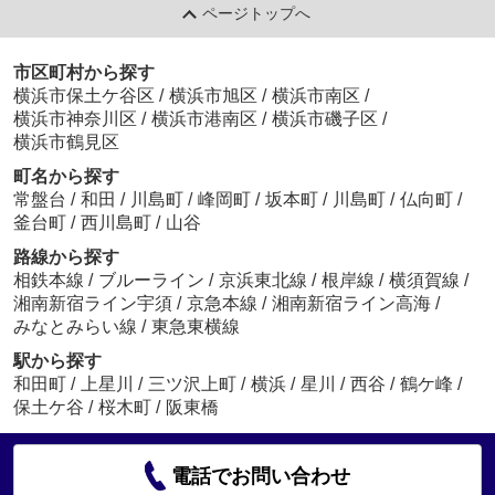
ページトップへ
市区町村から探す
横浜市保土ケ谷区
/
横浜市旭区
/
横浜市南区
/
横浜市神奈川区
/
横浜市港南区
/
横浜市磯子区
/
横浜市鶴見区
町名から探す
常盤台
/
和田
/
川島町
/
峰岡町
/
坂本町
/
川島町
/
仏向町
/
釜台町
/
西川島町
/
山谷
路線から探す
相鉄本線
/
ブルーライン
/
京浜東北線
/
根岸線
/
横須賀線
/
湘南新宿ライン宇須
/
京急本線
/
湘南新宿ライン高海
/
みなとみらい線
/
東急東横線
駅から探す
和田町
/
上星川
/
三ツ沢上町
/
横浜
/
星川
/
西谷
/
鶴ケ峰
/
保土ケ谷
/
桜木町
/
阪東橋
電話でお問い合わせ