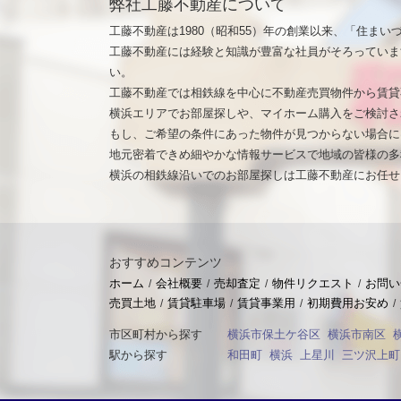
弊社工藤不動産について
工藤不動産は1980（昭和55）年の創業以来、「住ま
工藤不動産には経験と知識が豊富な社員がそろっていま
い。
工藤不動産では相鉄線を中心に不動産売買物件から賃貸
横浜エリアでお部屋探しや、マイホーム購入をご検討さ
もし、ご希望の条件にあった物件が見つからない場合に
地元密着できめ細やかな情報サービスで地域の皆様の多
横浜の相鉄線沿いでのお部屋探しは工藤不動産にお任せ
おすすめコンテンツ
ホーム
会社概要
売却査定
物件リクエスト
お問い
売買土地
賃貸駐車場
賃貸事業用
初期費用お安め
市区町村から探す
横浜市保土ケ谷区
横浜市南区
駅から探す
和田町
横浜
上星川
三ツ沢上町