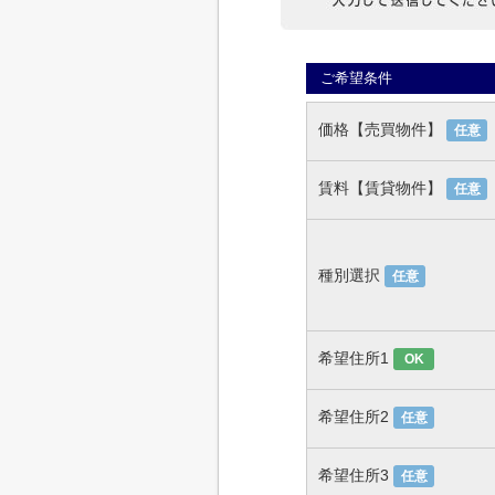
ご希望条件
価格【売買物件】
任意
賃料【賃貸物件】
任意
種別選択
任意
希望住所1
OK
希望住所2
任意
希望住所3
任意