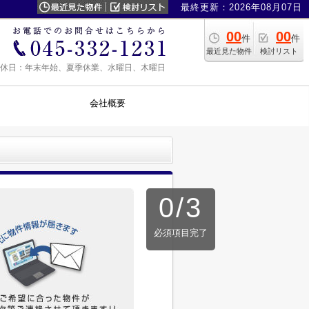
最終更新：2026年08月07日
00
00
件
件
最近見た物件
検討リスト
0 定休日：年末年始、夏季休業、水曜日、木曜日
会社概要
0
/
3
必須項目完了