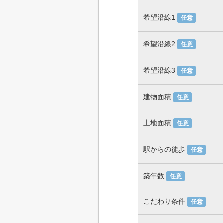
希望沿線1
任意
希望沿線2
任意
希望沿線3
任意
建物面積
任意
土地面積
任意
駅からの徒歩
任意
築年数
任意
こだわり条件
任意