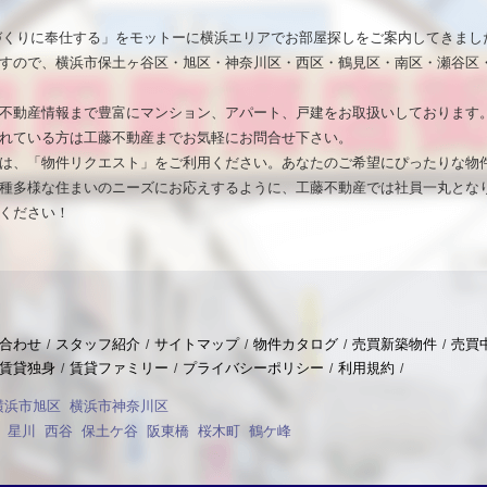
いづくりに奉仕する」をモットーに横浜エリアでお部屋探しをご案内してきまし
すので、横浜市保土ヶ谷区・旭区・神奈川区・西区・鶴見区・南区・瀬谷区
不動産情報まで豊富にマンション、アパート、戸建をお取扱いしております
れている方は工藤不動産までお気軽にお問合せ下さい。
は、「物件リクエスト」をご利用ください。あなたのご希望にぴったりな物
種多様な住まいのニーズにお応えするように、工藤不動産では社員一丸とな
ください！
合わせ
スタッフ紹介
サイトマップ
物件カタログ
売買新築物件
売買
賃貸独身
賃貸ファミリー
プライバシーポリシー
利用規約
横浜市旭区
横浜市神奈川区
星川
西谷
保土ケ谷
阪東橋
桜木町
鶴ケ峰