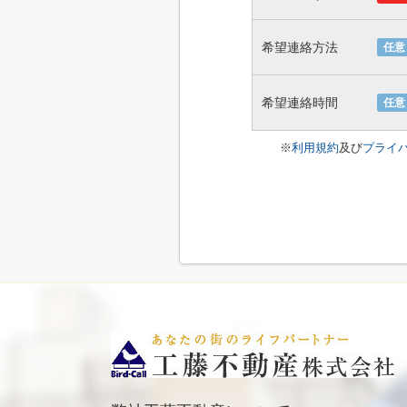
希望連絡方法
任意
希望連絡時間
任意
※
利用規約
及び
プライ