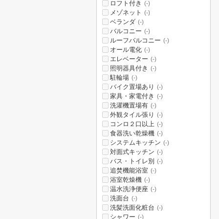
ロフト付き
(-)
メゾネット
(-)
ベランダ
(-)
バルコニー
(-)
ルーフバルコニー
(-)
オール電化
(-)
エレベーター
(-)
照明器具付き
(-)
駐輪場
(-)
バイク置場あり
(-)
家具・家電付き
(-)
洗濯機置場有
(-)
外観タイル張り
(-)
コンロ２口以上
(-)
食器洗い乾燥機
(-)
システムキッチン
(-)
対面式キッチン
(-)
バス・トイレ別
(-)
追焚機能浴室
(-)
浴室乾燥機
(-)
温水洗浄便座
(-)
洗面台
(-)
洗髪洗面化粧台
(-)
シャワー
(-)