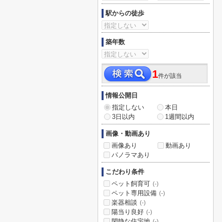
駅からの徒歩
築年数
1
件が該当
情報公開日
指定しない
本日
3日以内
1週間以内
画像・動画あり
画像あり
動画あり
パノラマあり
こだわり条件
ペット飼育可
(-)
ペット専用設備
(-)
楽器相談
(-)
陽当り良好
(-)
閑静な住宅地
(-)