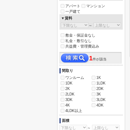
アパート
マンション
一戸建て
▼賃料
～
敷金・保証金なし
礼金・敷引なし
共益費・管理費込み
1
件が該当
間取り
ワンルーム
1K
1DK
1LDK
2K
2DK
2LDK
3K
3DK
3LDK
4K
4DK
4LDK以上
面積
～