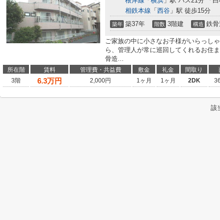
根岸線
「
横浜
」駅 バス21分 「
相鉄本線
「
西谷
」駅 徒歩15分
築37年
3階建
鉄骨
築年
階数
構造
ご家族の中に小さなお子様がいらっしゃ
ら、管理人が常に巡回してくれるお住ま
骨造...
所在階
賃料
管理費・共益費
敷金
礼金
間取り
6.3
万円
3階
2,000円
1ヶ月
1ヶ月
2DK
3
該