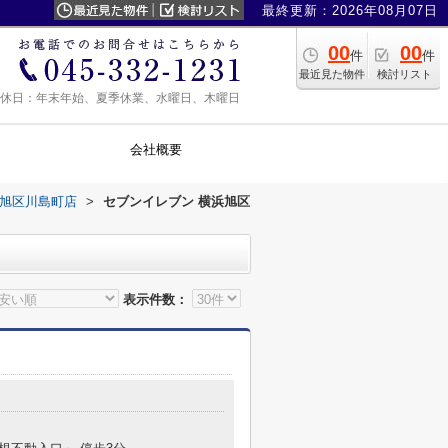
最終更新：2026年08月07日
00
00
件
件
最近見た物件
検討リスト
0 定休日：年末年始、夏季休業、水曜日、木曜日
会社概要
浜旭区川島町店
>
セブンイレブン 横浜旭区
表示件数：
目