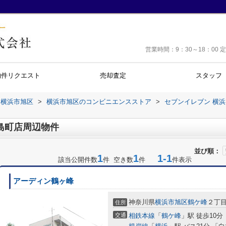
営業時間：9：30～18：0
物件リクエスト
売却査定
スタッフ
横浜市旭区
>
横浜市旭区のコンビニエンスストア
>
セブンイレブン 横
島町店周辺物件
並び順：
1
1
1-1
該当公開件数
件 空き数
件
件表示
アーディン鶴ヶ峰
神奈川県
横浜市旭区
鶴ケ峰
２丁
住所
交通
相鉄本線
「
鶴ケ峰
」駅 徒歩10分