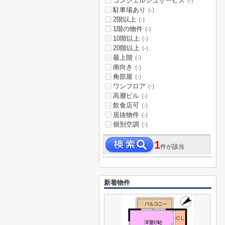
コンシェルジュサービス
(-)
駐車場あり
(-)
2階以上
(-)
1階の物件
(-)
10階以上
(-)
20階以上
(-)
最上階
(-)
南向き
(-)
角部屋
(-)
ワンフロア
(-)
高層ビル
(-)
飲食店可
(-)
居抜物件
(-)
個別空調
(-)
1
件が該当
新着物件