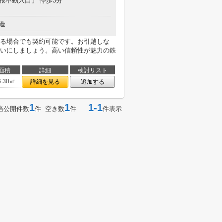
白根不動入口」 停歩3分
造
る場合でも契約可能です。お引越しな
いにしましょう。高い信頼性が魅力の鉄
面積
詳細
検討リスト
6.30㎡
詳細を見る
追加する
1
1
1-1
当公開件数
件 空き数
件
件表示