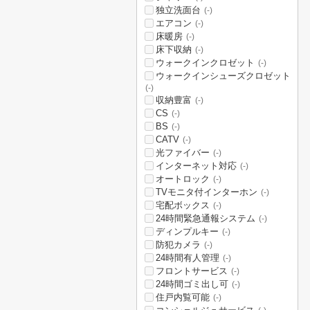
独立洗面台
(-)
エアコン
(-)
床暖房
(-)
床下収納
(-)
ウォークインクロゼット
(-)
ウォークインシューズクロゼット
(-)
収納豊富
(-)
CS
(-)
BS
(-)
CATV
(-)
光ファイバー
(-)
インターネット対応
(-)
オートロック
(-)
TVモニタ付インターホン
(-)
宅配ボックス
(-)
24時間緊急通報システム
(-)
ディンプルキー
(-)
防犯カメラ
(-)
24時間有人管理
(-)
フロントサービス
(-)
24時間ゴミ出し可
(-)
住戸内覧可能
(-)