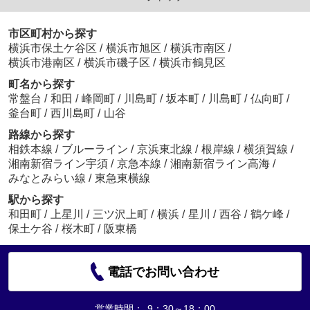
市区町村から探す
横浜市保土ケ谷区
/
横浜市旭区
/
横浜市南区
/
横浜市港南区
/
横浜市磯子区
/
横浜市鶴見区
町名から探す
常盤台
/
和田
/
峰岡町
/
川島町
/
坂本町
/
川島町
/
仏向町
/
釜台町
/
西川島町
/
山谷
路線から探す
相鉄本線
/
ブルーライン
/
京浜東北線
/
根岸線
/
横須賀線
/
湘南新宿ライン宇須
/
京急本線
/
湘南新宿ライン高海
/
みなとみらい線
/
東急東横線
駅から探す
和田町
/
上星川
/
三ツ沢上町
/
横浜
/
星川
/
西谷
/
鶴ケ峰
/
保土ケ谷
/
桜木町
/
阪東橋
電話でお問い合わせ
営業時間：
9：30～18：00