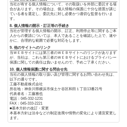
当社が有する個人情報について、その取扱いを外部に委託する場
合があります。その場合は、個人情報の保護に十分な措置が講じ
ている者を選定し、委託先に対し必要かつ適切な監督を行いま
す。
8. 個人情報の開示・訂正等の手続き
当社が管理する個人情報の開示、訂正、利用停止等に関するご本
人からの要請については、本人であることを確認した上で、速や
かに、合理的な範囲で必要な対応をします。
9. 他のサイトへのリンク
当ＷＥＢサイトには第三者のＷＥＢサイトへのリンクがあります
が、当社は、これら第三者のＷＥＢサイトにおけるプライバシー
保護に関しての責任は負いませんので、予めご了承ください。
10. 個人情報保護に関する問合せ先
当社の個人情報の取り扱い及び管理に関するお問い合わせ先は、
以下の通りです。
工藤不動産株式会社
所在地：神奈川県横浜市保土ケ谷区和田１丁目13番21号
代表者名：工藤雅也
電話：045-332-1231
FAX：045-333-2221
■基本方針の改訂・変更
本基本方針は法令などの制定改廃や情勢の変化により適宜変更し
ます。