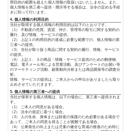
用目的の範囲を超えた個人情報の取扱いはいたしません。また、
個人情報を第三者へ提供・開示等する場合は、法令の定める手続
きに則って行います。
4. 個人情報の利用目的
当社が取得する個人情報の利用目的は以下のとおりです。
（1） 不動産の売買、賃貸、仲介、管理等の取引に関する契約の
履行、及び情報、サービスの提供。
（2） 上記１の利用目的の達成に必要な範囲での、個人情報の第
三者への提供。
（3） 当社が取り扱う商品に関する契約の履行、情報、サービス
の提供。
（4） 上記１、３の商品・情報・サービス提供のための郵便物、
電話、電子メール等による営業活動、及びアンケートのお願い等
のマーケティング活動、顧客動向分析または商品開発等の調査分
析。
情報、サービスの提供は、ご本人からの申出がありましたら取り
止めさせていただきます。
5. 個人情報の第三者への提供
当社が保有する個人情報は、以下の場合に、第三者へ提供されま
す。
（1） ご本人の同意がある場合。
（2） 法令の規定に基づく場合。
（3） 人の生命、身体または財産の保護のため必要がある場合で
あって、ご本人の同意を得ることが困難である場合。
（4） 公衆衛生の向上または児童の健全な育成の推進のため特に