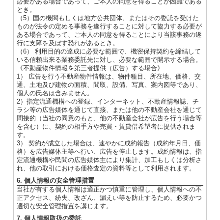
必要がある場合であって、ご本人の同意を得ることが困難である
とき。
（5）国の機関もしくは地方公共団体、またはその委託を受けた
ものが法令の定める事務を遂行することに対して協力する必要が
ある場合であって、ご本人の同意を得ることにより当該事務の遂
行に支障を及ぼす恐れがあるとき。
（6） 利用目的の達成に必要な範囲で、機密保持契約を締結して
いる信頼出来る業務委託先に対し、必要な範囲で開示する場合。
《不動産物件情報を第三者提供（広告）する場合》
1） 広告を行う不動産物件情報は、物件種目、所在地、価格、交
通、土地及び建物の面積、間取、設備、写真、案内図等であり、
個人の氏名は含みません。
2）指定流通機構への登録、インターネット、不動産情報誌、チ
ラシ等の広告媒体を通じて直接、または他の不動産会社を通じて
間接的（当社の同意のもと、他の不動産会社が広告を行う場合等
を含む）に、契約の相手方や売買・賃貸借希望者に提供されま
す。
3） 契約が成立した場合は、速やかに成約報告（成約年月日、価
格）を広告媒体主等へ行い、広告を停止します。成約情報は、指
定流通機構や民間の広告媒体主により集計、加工もしくは分析さ
れ、他の取引における価格査定の資料等として利用されます。
6. 個人情報の安全管理措置
当社が有する個人情報は適正かつ慎重に管理し、個人情報への不
正アクセス、紛失、改ざん、漏えい等を防止するため、必要かつ
適切な安全管理措置を講じます。
7. 個人情報取扱の委託