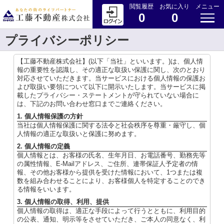
閲覧履歴
お気に入り
メニュー
0
0
プライバシーポリシー
【工藤不動産株式会社】(以下「当社」といいます。)は、個人情
報の重要性を認識し、その適正な取扱い保護に関し、次のとおり
対応させていただきます。当サービスにおける個人情報の保護お
よび取扱い要領について以下に開示いたします。当サービスに掲
載したプライバシー・ステートメントが守られていない場合に
は、下記のお問い合わせ窓口までご連絡ください。
1. 個人情報保護の方針
当社は個人情報保護に関する法令と社会秩序を尊重・厳守し、個
人情報の適正な取扱いと保護に努めます。
2. 個人情報の定義
個人情報とは、お客様の氏名、生年月日、お電話番号、勤務先等
の属性情報、E-Mailアドレス、ご住所、連帯保証人予定者の情
報、その他お客様から提供を受けた情報において、1つまたは複
数を組み合わせることにより、お客様個人を特定することのでき
る情報をいいます。
3. 個人情報の取得、利用、提供
個人情報の取得は、適正な手段によって行うとともに、利用目的
の公表、通知、明示等をさせていただき、ご本人の同意なく、利