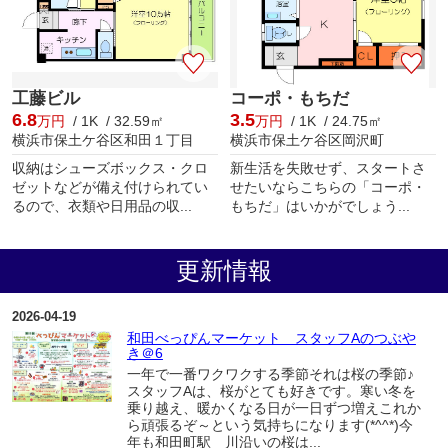
工藤ビル
コーポ・もちだ
6.8
3.5
万円
/ 1K / 32.59㎡
万円
/ 1K / 24.75㎡
横浜市保土ケ谷区和田１丁目
横浜市保土ケ谷区岡沢町
収納はシューズボックス・クロ
新生活を失敗せず、スタートさ
ゼットなどが備え付けられてい
せたいならこちらの「コーポ・
るので、衣類や日用品の収...
もちだ」はいかがでしょう...
更新情報
2026-04-19
和田べっぴんマーケット スタッフAのつぶや
き＠6
一年で一番ワクワクする季節それは桜の季節♪
スタッフAは、桜がとても好きです。寒い冬を
乗り越え、暖かくなる日が一日ずつ増えこれか
ら頑張るぞ～という気持ちになります(*^^*)今
年も和田町駅 川沿いの桜は...