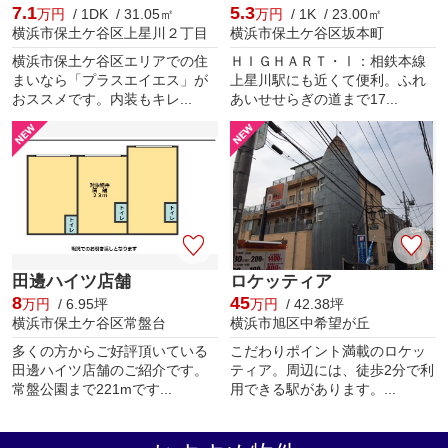
7.1
5.3
万円
/ 1DK / 31.05㎡
万円
/ 1K / 23.00㎡
横浜市保土ケ谷区上星川２丁目
横浜市保土ケ谷区坂本町
横浜市保土ケ谷区エリアでの住
ＨＩＧＨＡＲＴ・Ⅰ：相鉄本線
まいなら「プラスエイエス」が
上星川駅にも近くて便利。ふれ
おススメです。内装もキレ...
あいせせらぎの道まで17...
田邊ハイツ店舗
ロケッティア
8
45
万円
/ 6.95坪
万円
/ 42.38坪
横浜市保土ケ谷区常盤台
横浜市旭区中希望が丘
多くの方からご好評頂いている
こだわりポイント満載のロケッ
田邊ハイツ店舗のご紹介です。
ティア。周辺には、徒歩2分で利
常盤公園まで221mです...
用できる駅があります。...