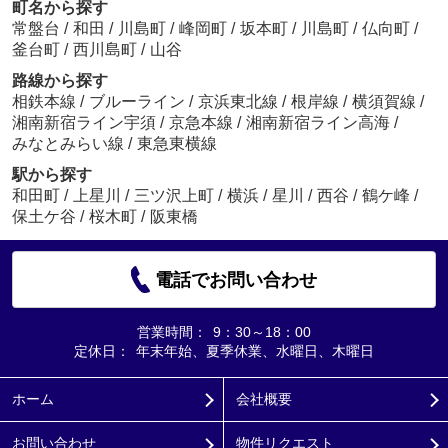
町名から探す
常盤台
/
和田
/
川島町
/
峰岡町
/
坂本町
/
川島町
/
仏向町
/
釜台町
/
西川島町
/
山谷
路線から探す
相鉄本線
/
ブルーライン
/
京浜東北線
/
根岸線
/
横須賀線
/
湘南新宿ライン宇須
/
京急本線
/
湘南新宿ライン高海
/
みなとみらい線
/
東急東横線
駅から探す
和田町
/
上星川
/
三ツ沢上町
/
横浜
/
星川
/
西谷
/
鶴ケ峰
/
保土ケ谷
/
桜木町
/
阪東橋
電話でお問い合わせ
営業時間：
9：30～18：00
定休日：
年末年始、夏季休業、水曜日、木曜日
ホーム
会社概要
お問い合わせ
物件リクエスト