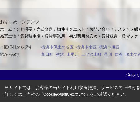
おすすめコンテンツ
ホーム
会社概要
売却査定
物件リクエスト
お問い合わせ
スタッフ紹
売買土地
賃貸駐車場
賃貸事業用
初期費用お安め
賃貸独身
賃貸ファ
市区町村から探す
横浜市保土ケ谷区
横浜市南区
横浜市旭区
駅から探す
和田町
横浜
上星川
三ツ沢上町
星川
西谷
保土ケ
Copyri
当サイトでは、お客様の当サイト利用状況把握、サービス向上検討を目
詳しくは、当社の
をご確認ください。
「Cookieの取扱いについて」