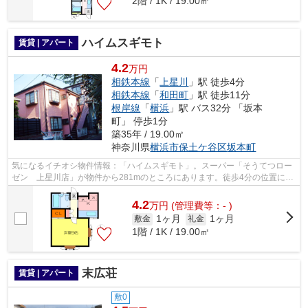
2階 / 1K / 19.00㎡
ハイムスギモト
賃貸 | アパート
4.2
万円
相鉄本線
「
上星川
」駅 徒歩4分
相鉄本線
「
和田町
」駅 徒歩11分
根岸線
「
横浜
」駅 バス32分 「坂本
町」 停歩1分
築35年 / 19.00㎡
神奈川県
横浜市保土ケ谷区
坂本町
気になるイチオシ物件情報：「ハイムスギモト」。スーパー「そうてつロー
ゼン 上星川店」が物件から281mのところにあります。徒歩4分の位置に駅
がある物件です。平坦な場所にあるアパ...
4.2
万
円
(管理費等：- )
1ヶ月
1ヶ月
敷金
礼金
1階 / 1K / 19.00㎡
末広荘
賃貸 | アパート
敷0