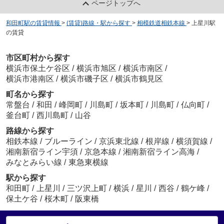
ページトップへ
和田町駅の賃貸情報
>
(賃貸)路線・駅から探す
>
相模鉄道相鉄本線
>
上星川駅
の賃貸
市区町村から探す
横浜市保土ケ谷区
/
横浜市旭区
/
横浜市南区
/
横浜市港南区
/
横浜市磯子区
/
横浜市鶴見区
町名から探す
常盤台
/
和田
/
峰岡町
/
川島町
/
坂本町
/
川島町
/
仏向町
/
釜台町
/
西川島町
/
山谷
路線から探す
相鉄本線
/
ブルーライン
/
京浜東北線
/
根岸線
/
横須賀線
/
湘南新宿ライン宇須
/
京急本線
/
湘南新宿ライン高海
/
みなとみらい線
/
東急東横線
駅から探す
和田町
/
上星川
/
三ツ沢上町
/
横浜
/
星川
/
西谷
/
鶴ケ峰
/
保土ケ谷
/
桜木町
/
阪東橋