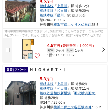
4.5
万円
相鉄本線
「
上星川
」駅 徒歩12分
相鉄本線
「
和田町
」駅 徒歩20分
相鉄本線
「
星川
」駅 徒歩30分
築62年 / 19.00㎡
神奈川県
横浜市保土ケ谷区
仏向西
28-5
岩崎学園附属幼稚園まで徒歩5分と気軽に通うことができます。こちらの物
件はアパートです。駅近くに立地する物件で、徒歩12分程でアクセスできま
す。最上階のアパートです。相鉄本線上...
4.5
万
円
(管理費等：1,000円 )
0ヶ月
1ヶ月
敷金
礼金
1階 / 1K / 19.00㎡
ＨＩＧＨＡＲＴ・Ⅰ
賃貸 | アパート
5.3
万円
相鉄本線
「
上星川
」駅 徒歩6分
相鉄本線
「
和田町
」駅 徒歩11分
相模鉄道相鉄新横浜
「
羽沢横浜国大
」
駅 徒歩29分
築24年 / 23.00㎡
神奈川県
横浜市保土ケ谷区
坂本町
１５２