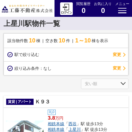
閲覧履歴
お気に入り
メニュー
0
0
上星川駅物件一覧
10
10
1～10
該当物件数
棟
空き数
件
棟を表示
駅で絞り込む
変更
変更
絞り込み条件：
なし
Ｋ９３
賃貸 | アパート
礼0
3.8
万円
相鉄本線
「
西谷
」駅 徒歩13分
相鉄本線
「
上星川
」駅 徒歩13分