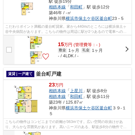
駅 徒歩19分
相鉄本線
「
和田町
」駅 徒歩12分
築46年 / -㎡
神奈川県
横浜市保土ケ谷区
釜台町
23－5
こだわりポイント満載の釜台町貸家。家から440mのところには横浜保土ヶ
谷中央病院があります。こちらの物件は周辺に駅が2つあるので電車へのア
クセスが便利な物件です。こちらは一戸建...
15
万
円
(管理費等：- )
1ヶ月
1ヶ月
敷金
礼金
- / 4LDK / -
釜台町戸建
賃貸 | 一戸建て
23
万円
相鉄本線
「
上星川
」駅 徒歩8分
相鉄本線
「
和田町
」駅 徒歩11分
築23年 / 125.87㎡
神奈川県
横浜市保土ケ谷区
釜台町
３９-１
５
こちらの物件はコンビニまでの距離が363mです。広い空間の吹抜けがあ
り、大らかな雰囲気があります。高いニーズのある、駅徒歩8分の物件で
す。お使いいただける駅は2駅あり、行き先に...