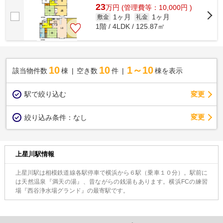
23
万
円
(管理費等：10,000円 )
1ヶ月
1ヶ月
敷金
礼金
1階 / 4LDK / 125.87㎡
10
10
1～10
該当物件数
棟
空き数
件
棟を表示
駅で絞り込む
変更
変更
絞り込み条件：
なし
上星川駅情報
上星川駅は相模鉄道線各駅停車で横浜から６駅（乗車１０分）。駅前に
は天然温泉『満天の湯』、昔ながらの銭湯もあります。横浜FCの練習
場『西谷浄水場グランド』の最寄駅です。