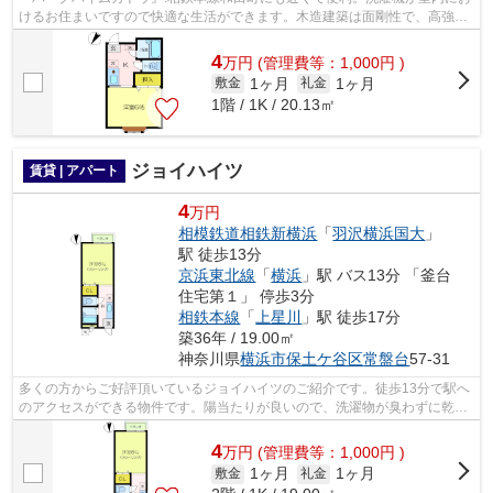
けるお住まいですので快適な生活ができます。木造建築は面剛性で、高強度
なので安心して暮らせます。魅力的な...
4
万
円
(管理費等：1,000円 )
1ヶ月
1ヶ月
敷金
礼金
1階 / 1K / 20.13㎡
ジョイハイツ
賃貸 | アパート
4
万円
相模鉄道相鉄新横浜
「
羽沢横浜国大
」
駅 徒歩13分
京浜東北線
「
横浜
」駅 バス13分 「釜台
住宅第１」 停歩3分
相鉄本線
「
上星川
」駅 徒歩17分
築36年 / 19.00㎡
神奈川県
横浜市保土ケ谷区
常盤台
57-31
多くの方からご好評頂いているジョイハイツのご紹介です。徒歩13分で駅へ
のアクセスができる物件です。陽当たりが良いので、洗濯物が臭わずに乾き
ます。こちらのアパートから200mのと...
4
万
円
(管理費等：1,000円 )
1ヶ月
1ヶ月
敷金
礼金