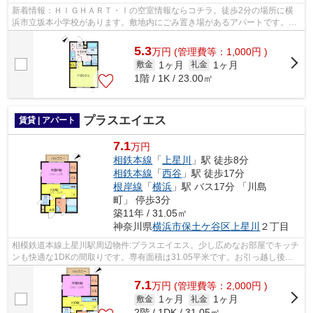
新着情報：ＨＩＧＨＡＲＴ・Ⅰの空室情報ならコチラ。徒歩2分の場所に横
浜市立坂本小学校があります。敷地内にごみ置き場があるアパートです。こ
ちらの物件はアパートです。内見のご連...
5.3
万
円
(管理費等：1,000円 )
1ヶ月
1ヶ月
敷金
礼金
1階 / 1K / 23.00㎡
プラスエイエス
賃貸 | アパート
7.1
万円
相鉄本線
「
上星川
」駅 徒歩8分
相鉄本線
「
西谷
」駅 徒歩17分
根岸線
「
横浜
」駅 バス17分 「川島
町」 停歩3分
築11年 / 31.05㎡
神奈川県
横浜市保土ケ谷区
上星川
２丁目
相模鉄道本線上星川駅周辺物件:プラスエイエス。少し広めなお部屋でキッチ
ンも快適な1DKの間取りです。専有面積は31.05平米です。お引っ越し後の
サポートも充実したアパート物件。通勤...
7.1
万
円
(管理費等：2,000円 )
1ヶ月
1ヶ月
敷金
礼金
2階 / 1DK / 31.05㎡