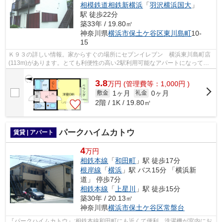
相模鉄道相鉄新横浜
「
羽沢横浜国大
」
駅 徒歩22分
築33年 / 19.80㎡
神奈川県
横浜市保土ケ谷区
東川島町
10-
15
Ｋ９３の詳しい情報。家からすぐの場所にセブンイレブン 横浜東川島町店
(113m)があります。とても利便性の高い2駅利用可能なアパートになってい
ます。少し喧騒を離れて駅まで徒歩13分...
3.8
万
円
(管理費等：1,000円 )
1ヶ月
0ヶ月
敷金
礼金
2階 / 1K / 19.80㎡
パークハイムカトウ
賃貸 | アパート
4
万円
相鉄本線
「
和田町
」駅 徒歩17分
根岸線
「
横浜
」駅 バス15分 「横浜新
道」 停歩7分
相鉄本線
「
上星川
」駅 徒歩15分
築30年 / 20.13㎡
神奈川県
横浜市保土ケ谷区
常盤台
『パークハイムカトウ』:相鉄本線和田町にも近くて便利。洗濯機が室内にお