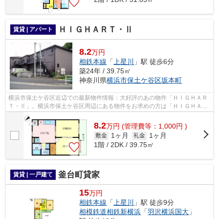
ＨＩＧＨＡＲＴ・Ⅱ
賃貸 | アパート
8.2
万円
相鉄本線
「
上星川
」駅 徒歩6分
築24年 / 39.75㎡
神奈川県
横浜市保土ケ谷区
坂本町
横浜市保土ケ谷区近辺での最新物件情報：大好評のあの物件「ＨＩＧＨＡＲ
Ｔ・Ⅱ」。横浜市保土ケ谷区周辺にある物件をお求めの方は「ＨＩＧＨＡＲ
Ｔ・Ⅱ」はいかがでしょうか。二人での...
8.2
万
円
(管理費等：1,000円 )
1ヶ月
1ヶ月
敷金
礼金
1階 / 2DK / 39.75㎡
釜台町貸家
賃貸 | 一戸建て
15
万円
相鉄本線
「
上星川
」駅 徒歩9分
相模鉄道相鉄新横浜
「
羽沢横浜国大
」