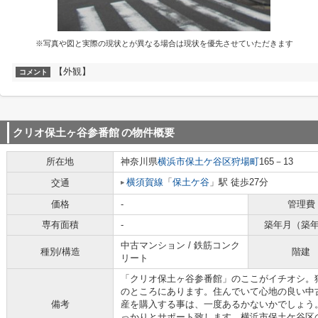
※写真や図と実際の現状とが異なる場合は現状を優先させていただきます
【外観】
コメント
クリオ保土ヶ谷参番館
の物件概要
所在地
神奈川県
横浜市保土ケ谷区
狩場町
165－13
横須賀線
「
保土ケ谷
」駅 徒歩27分
交通
価格
-
管理費
専有面積
-
築年月（築
中古マンション / 鉄筋コンク
種別/構造
階建
リート
「クリオ保土ヶ谷参番館」のここがイチオシ。狩
のところにあります。住んでいて心地の良い中
備考
産を購入する事は、一度あるかないかでしょう
っかりとサポート致します。横浜市保土ケ谷区