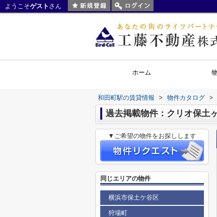
ようこそ
ゲスト
さん
ホーム
和田町駅の賃貸情報
>
物件カタログ
>
過去掲載物件：クリオ保土
▼ご希望の物件をお探しします
同じエリアの物件
横浜市保土ケ谷区
狩場町