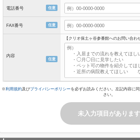
電話番号
任意
FAX番号
任意
【クリオ保土ヶ谷参番館へのお問い合わ
内容
任意
※
利用規約
及び
プライバシーポリシー
を必ずお読みください。左記内容に同
さい。
未入力項目がありま