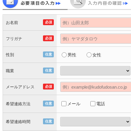
お名前
必須
フリガナ
必須
性別
任意
男性
女性
職業
任意
メールアドレス
必須
メール
電話
希望連絡方法
任意
希望連絡時間
任意