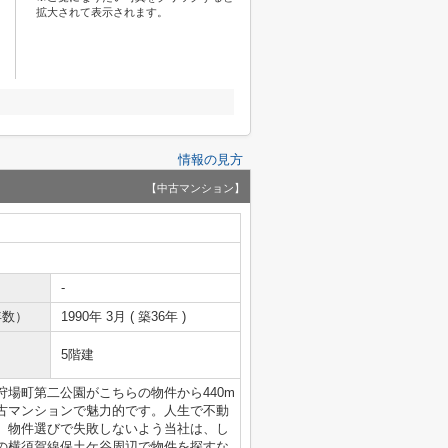
拡大されて表示されます。
情報の見方
【中古マンション】
-
年数）
1990年 3月 ( 築36年 )
5階建
場町第二公園がこちらの物件から440m
古マンションで魅力的です。人生で不動
。物件選びで失敗しないよう当社は、し
の横須賀線保土ケ谷周辺で物件を探すな