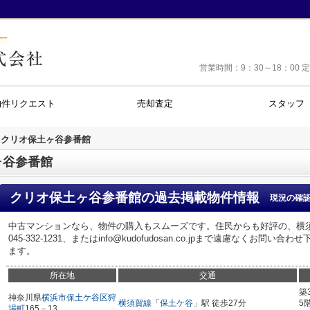
営業時間：9：30～18：0
物件リクエスト
売却査定
スタッフ
クリオ保土ヶ谷参番館
ヶ谷参番館
クリオ保土ヶ谷参番館
の過去掲載物件情報
現況の確
中古マンションなら、物件の購入もスムーズです。住民からも好評の、横
045-332-1231、またはinfo@kudofudosan.co.jpまで遠慮なく
ます。
所在地
交通
築
神奈川県
横浜市保土ケ谷区
狩
横須賀線
「
保土ケ谷
」駅 徒歩27分
5
場町
165－13