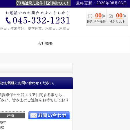
最終更新：2026年08月06日
00
00
件
件
最近見た物件
検討リスト
0 定休日：年末年始、夏季休業、水曜日、木曜日
会社概要
認はお気軽にお問い合わせください。
須賀線保土ケ谷エリアに関する事なら、
お問い合わせ下さい。皆さまのご連絡をお待ちしており
建物
36年
階建