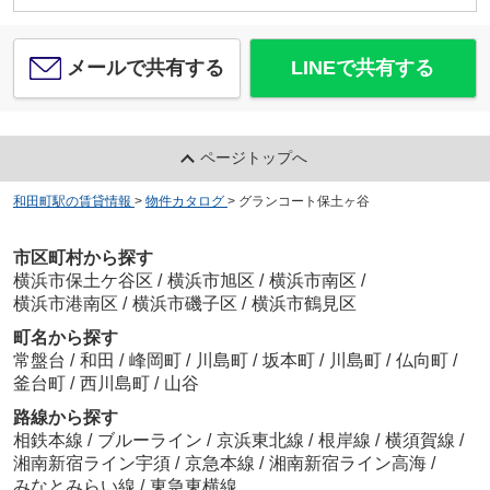
メールで共有する
LINEで共有する
ページトップへ
和田町駅の賃貸情報
>
物件カタログ
>
グランコート保土ヶ谷
市区町村から探す
横浜市保土ケ谷区
/
横浜市旭区
/
横浜市南区
/
横浜市港南区
/
横浜市磯子区
/
横浜市鶴見区
町名から探す
常盤台
/
和田
/
峰岡町
/
川島町
/
坂本町
/
川島町
/
仏向町
/
釜台町
/
西川島町
/
山谷
路線から探す
相鉄本線
/
ブルーライン
/
京浜東北線
/
根岸線
/
横須賀線
/
湘南新宿ライン宇須
/
京急本線
/
湘南新宿ライン高海
/
みなとみらい線
/
東急東横線