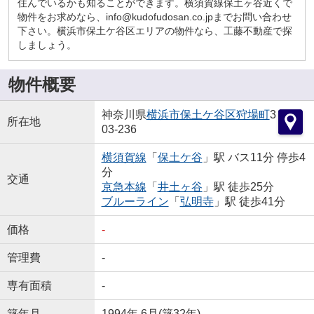
住んでいるかも知ることができます。横須賀線保土ヶ谷近くで
物件をお求めなら、info@kudofudosan.co.jpまでお問い合わせ
下さい。横浜市保土ケ谷区エリアの物件なら、工藤不動産で探
しましょう。
物件概要
神奈川県
横浜市保土ケ谷区
狩場町
3
所在地
03-236
横須賀線
「
保土ケ谷
」駅 バス11分 停歩4
分
交通
京急本線
「
井土ヶ谷
」駅 徒歩25分
ブルーライン
「
弘明寺
」駅 徒歩41分
価格
-
管理費
-
専有面積
-
築年月
1994年 6月(築32年)