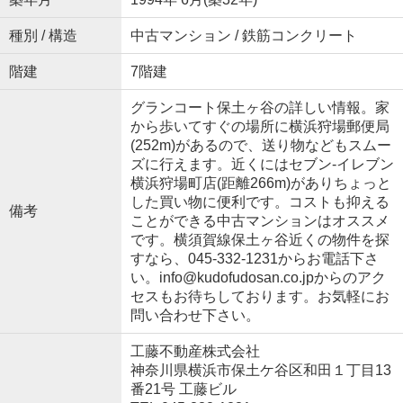
種別 / 構造
中古マンション / 鉄筋コンクリート
階建
7階建
グランコート保土ヶ谷の詳しい情報。家
から歩いてすぐの場所に横浜狩場郵便局
(252m)があるので、送り物などもスムー
ズに行えます。近くにはセブン‐イレブン
横浜狩場町店(距離266m)がありちょっと
した買い物に便利です。コストも抑える
備考
ことができる中古マンションはオススメ
です。横須賀線保土ヶ谷近くの物件を探
すなら、045-332-1231からお電話下さ
い。info@kudofudosan.co.jpからのアク
セスもお待ちしております。お気軽にお
問い合わせ下さい。
工藤不動産株式会社
神奈川県横浜市保土ケ谷区和田１丁目13
番21号 工藤ビル