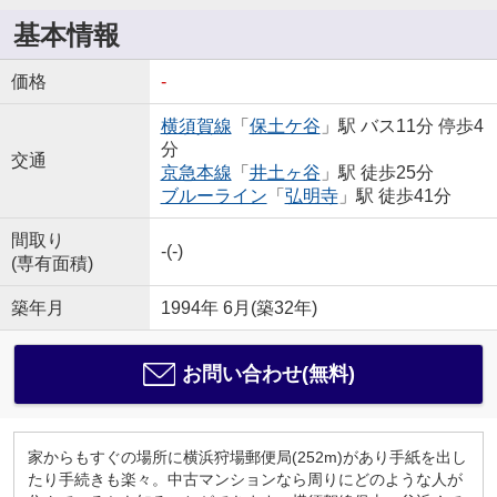
基本情報
価格
-
横須賀線
「
保土ケ谷
」駅 バス11分 停歩4
分
交通
京急本線
「
井土ヶ谷
」駅 徒歩25分
ブルーライン
「
弘明寺
」駅 徒歩41分
間取り
-(-)
(専有面積)
築年月
1994年 6月(築32年)
お問い合わせ(無料)
家からもすぐの場所に横浜狩場郵便局(252m)があり手紙を出し
たり手続きも楽々。中古マンションなら周りにどのような人が