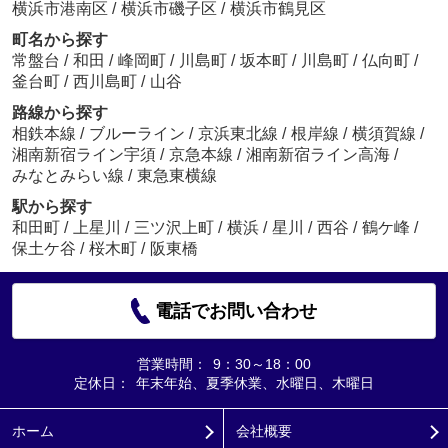
横浜市港南区
/
横浜市磯子区
/
横浜市鶴見区
町名から探す
常盤台
/
和田
/
峰岡町
/
川島町
/
坂本町
/
川島町
/
仏向町
/
釜台町
/
西川島町
/
山谷
路線から探す
相鉄本線
/
ブルーライン
/
京浜東北線
/
根岸線
/
横須賀線
/
湘南新宿ライン宇須
/
京急本線
/
湘南新宿ライン高海
/
みなとみらい線
/
東急東横線
駅から探す
和田町
/
上星川
/
三ツ沢上町
/
横浜
/
星川
/
西谷
/
鶴ケ峰
/
保土ケ谷
/
桜木町
/
阪東橋
電話でお問い合わせ
営業時間：
9：30～18：00
定休日：
年末年始、夏季休業、水曜日、木曜日
ホーム
会社概要