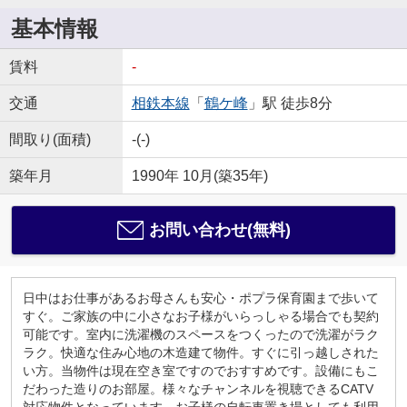
基本情報
賃料
-
交通
相鉄本線
「
鶴ケ峰
」駅 徒歩8分
間取り(面積)
-(-)
築年月
1990年 10月(築35年)
お問い合わせ(無料)
日中はお仕事があるお母さんも安心・ポプラ保育園まで歩いて
すぐ。ご家族の中に小さなお子様がいらっしゃる場合でも契約
可能です。室内に洗濯機のスペースをつくったので洗濯がラク
ラク。快適な住み心地の木造建て物件。すぐに引っ越しされた
い方。当物件は現在空き室ですのでおすすめです。設備にもこ
だわった造りのお部屋。様々なチャンネルを視聴できるCATV
対応物件となっています。お子様の自転車置き場としても利用