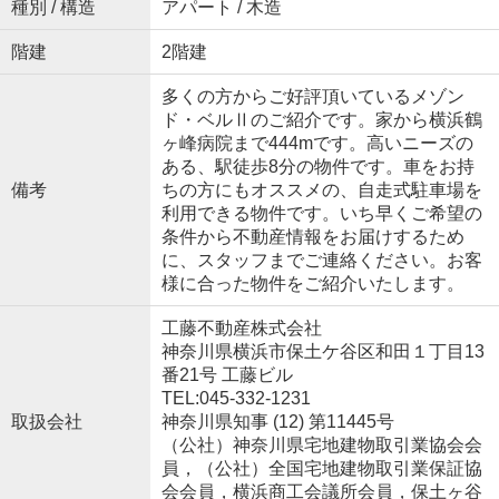
種別 / 構造
アパート / 木造
階建
2階建
多くの方からご好評頂いているメゾン
ド・ベルⅡのご紹介です。家から横浜鶴
ヶ峰病院まで444mです。高いニーズの
ある、駅徒歩8分の物件です。車をお持
備考
ちの方にもオススメの、自走式駐車場を
利用できる物件です。いち早くご希望の
条件から不動産情報をお届けするため
に、スタッフまでご連絡ください。お客
様に合った物件をご紹介いたします。
工藤不動産株式会社
神奈川県横浜市保土ケ谷区和田１丁目13
番21号 工藤ビル
TEL:045-332-1231
取扱会社
神奈川県知事 (12) 第11445号
（公社）神奈川県宅地建物取引業協会会
員，（公社）全国宅地建物取引業保証協
会会員，横浜商工会議所会員，保土ヶ谷