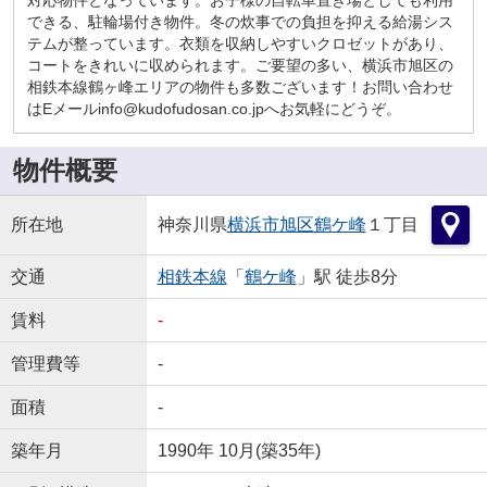
できる、駐輪場付き物件。冬の炊事での負担を抑える給湯シス
テムが整っています。衣類を収納しやすいクロゼットがあり、
コートをきれいに収められます。ご要望の多い、横浜市旭区の
相鉄本線鶴ヶ峰エリアの物件も多数ございます！お問い合わせ
はEメールinfo@kudofudosan.co.jpへお気軽にどうぞ。
物件概要
所在地
神奈川県
横浜市旭区
鶴ケ峰
１丁目
交通
相鉄本線
「
鶴ケ峰
」駅 徒歩8分
賃料
-
管理費等
-
面積
-
築年月
1990年 10月(築35年)