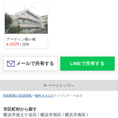
アーディン鶴ヶ峰
6.3
万
円
/ 2DK
メールで共有する
LINEで共有する
ページトップへ
和田町駅の賃貸情報
>
物件カタログ
>
メゾンド・ベルⅡ
市区町村から探す
横浜市保土ケ谷区
/
横浜市旭区
/
横浜市南区
/