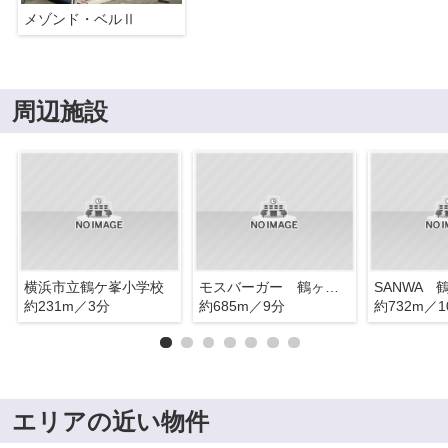
メゾンド・ベルⅡ
周辺施設
横浜市立鶴ケ峯小学校
モスバーガー 鶴ヶ峰店
SANWA 
約231m／3分
約685m／9分
約732m／1
エリアの近い物件