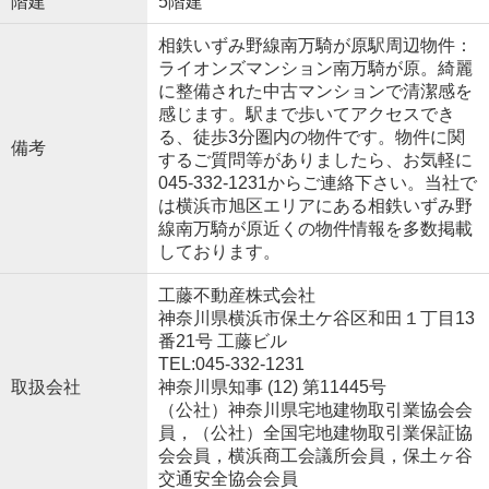
階建
5階建
相鉄いずみ野線南万騎が原駅周辺物件：
ライオンズマンション南万騎が原。綺麗
に整備された中古マンションで清潔感を
感じます。駅まで歩いてアクセスでき
る、徒歩3分圏内の物件です。物件に関
備考
するご質問等がありましたら、お気軽に
045-332-1231からご連絡下さい。当社で
は横浜市旭区エリアにある相鉄いずみ野
線南万騎が原近くの物件情報を多数掲載
しております。
工藤不動産株式会社
神奈川県横浜市保土ケ谷区和田１丁目13
番21号 工藤ビル
TEL:045-332-1231
取扱会社
神奈川県知事 (12) 第11445号
（公社）神奈川県宅地建物取引業協会会
員，（公社）全国宅地建物取引業保証協
会会員，横浜商工会議所会員，保土ヶ谷
交通安全協会会員