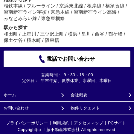
相鉄本線
/
ブルーライン
/
京浜東北線
/
根岸線
/
横須賀線
/
湘南新宿ライン宇須
/
京急本線
/
湘南新宿ライン高海
/
みなとみらい線
/
東急東横線
駅から探す
和田町
/
上星川
/
三ツ沢上町
/
横浜
/
星川
/
西谷
/
鶴ケ峰
/
保土ケ谷
/
桜木町
/
阪東橋
電話でお問い合わせ
営業時間：
9：30～18：00
定休日：
年末年始、夏季休業、水曜日、木曜日
ホーム
会社概要
お問い合わせ
物件リクエスト
プライバシーポリシー
利用規約
アクセスマップ
PCサイト
Copyright(c) 工藤不動産株式会社 All rights reserved.