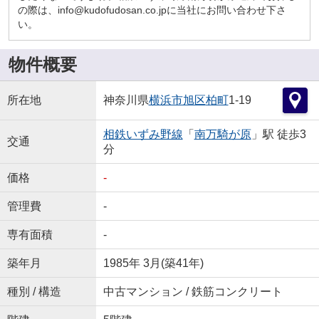
の際は、info@kudofudosan.co.jpに当社にお問い合わせ下さ
い。
物件概要
所在地
神奈川県
横浜市旭区
柏町
1-19
相鉄いずみ野線
「
南万騎が原
」駅 徒歩3
交通
分
価格
-
管理費
-
専有面積
-
築年月
1985年 3月(築41年)
種別 / 構造
中古マンション / 鉄筋コンクリート