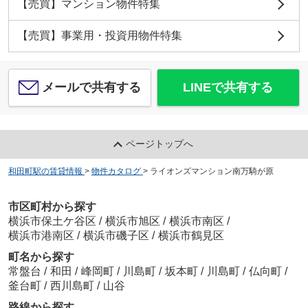
【売買】マンション物件特集
【売買】事業用・投資用物件特集
メールで共有する
LINEで共有する
ページトップへ
和田町駅の賃貸情報
>
物件カタログ
>
ライオンズマンション南万騎が原
市区町村から探す
横浜市保土ケ谷区
/
横浜市旭区
/
横浜市南区
/
横浜市港南区
/
横浜市磯子区
/
横浜市鶴見区
町名から探す
常盤台
/
和田
/
峰岡町
/
川島町
/
坂本町
/
川島町
/
仏向町
/
釜台町
/
西川島町
/
山谷
路線から探す