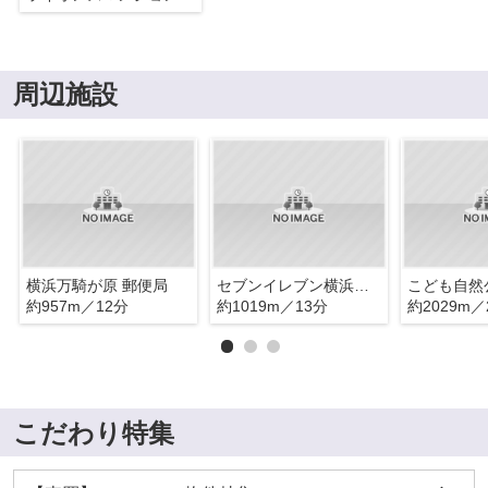
周辺施設
横浜万騎が原 郵便局
セブンイレブン横浜二俣川２丁目店
こども自然
約957m／12分
約1019m／13分
約2029m／
こだわり特集