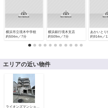
横浜市立境木中学校
横浜銀行境木支店
あかいとり
約504m／7分
約509m／7分
約914m／1
エリアの近い物件
ライオンズマンション横浜常盤台