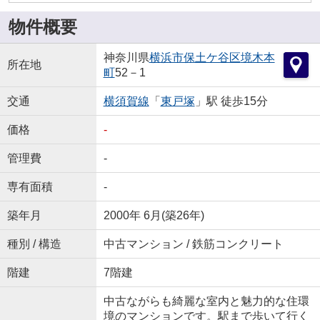
物件概要
神奈川県
横浜市保土ケ谷区
境木本
所在地
町
52－1
交通
横須賀線
「
東戸塚
」駅 徒歩15分
価格
-
管理費
-
専有面積
-
築年月
2000年 6月(築26年)
種別 / 構造
中古マンション / 鉄筋コンクリート
階建
7階建
中古ながらも綺麗な室内と魅力的な住環
境のマンションです。駅まで歩いて行く