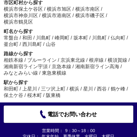
市区町村から探す
横浜市保土ケ谷区
/
横浜市旭区
/
横浜市南区
/
横浜市神奈川区
/
横浜市港南区
/
横浜市磯子区
/
横浜市鶴見区
町名から探す
常盤台
/
和田
/
川島町
/
峰岡町
/
坂本町
/
川島町
/
仏向町
/
釜台町
/
西川島町
/
山谷
路線から探す
相鉄本線
/
ブルーライン
/
京浜東北線
/
根岸線
/
横須賀線
/
湘南新宿ライン宇須
/
京急本線
/
湘南新宿ライン高海
/
みなとみらい線
/
東急東横線
駅から探す
和田町
/
上星川
/
三ツ沢上町
/
横浜
/
星川
/
西谷
/
鶴ケ峰
/
保土ケ谷
/
桜木町
/
阪東橋
電話でお問い合わせ
営業時間：
9：30～18：00
定休日：
年末年始、夏季休業、水曜日、木曜日