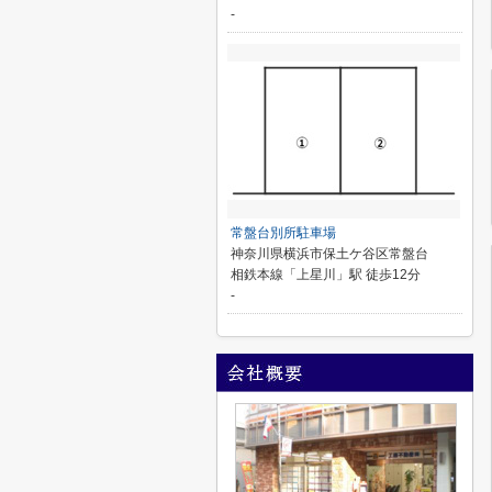
-
常盤台別所駐車場
神奈川県横浜市保土ケ谷区常盤台
相鉄本線「上星川」駅 徒歩12分
-