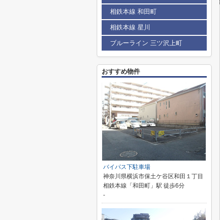
相鉄本線 和田町
相鉄本線 星川
ブルーライン 三ツ沢上町
おすすめ物件
バイパス下駐車場
神奈川県横浜市保土ケ谷区和田１丁目
相鉄本線「和田町」駅 徒歩6分
-