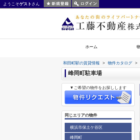
ようこそ
ゲスト
さん
ホーム
和田町駅の賃貸情報
>
物件カタログ
>
峰岡町駐車場
▼ご希望の物件をお探しします
同じエリアの物件
横浜市保土ケ谷区
峰岡町