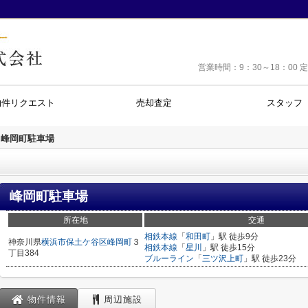
営業時間：9：30～18：0
物件リクエスト
売却査定
スタッフ
峰岡町駐車場
峰岡町駐車場
所在地
交通
相鉄本線
「
和田町
」駅 徒歩9分
神奈川県
横浜市保土ケ谷区
峰岡町
３
相鉄本線
「
星川
」駅 徒歩15分
丁目384
ブルーライン
「
三ツ沢上町
」駅 徒歩23分
物件情報
周辺施設