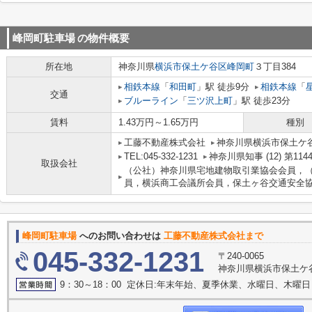
峰岡町駐車場
の物件概要
所在地
神奈川県
横浜市保土ケ谷区
峰岡町
３丁目384
相鉄本線
「
和田町
」駅 徒歩9分
相鉄本線
「
交通
ブルーライン
「
三ツ沢上町
」駅 徒歩23分
賃料
1.43万円～1.65万円
種別
工藤不動産株式会社
神奈川県横浜市保土ケ谷
TEL:045-332-1231
神奈川県知事 (12) 第114
取扱会社
（公社）神奈川県宅地建物取引業協会会員，
員，横浜商工会議所会員，保土ヶ谷交通安全
峰岡町駐車場
へのお問い合わせは
工藤不動産株式会社まで
045-332-1231
〒240-0065
神奈川県横浜市保土ケ谷
9：30～18：00 定休日:年末年始、夏季休業、水曜日、木曜日