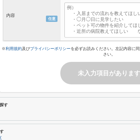
内容
任意
※
利用規約
及び
プライバシーポリシー
を必ずお読みください。左記内容に同
さい。
未入力項目がありま
探す
す
区