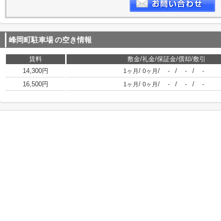
峰岡町駐車場
の空き情報
賃料
敷金/礼金/保証金/償却/敷引
14,300円
/
/
/
/
1ヶ月
0ヶ月
-
-
-
16,500円
/
/
/
/
1ヶ月
0ヶ月
-
-
-