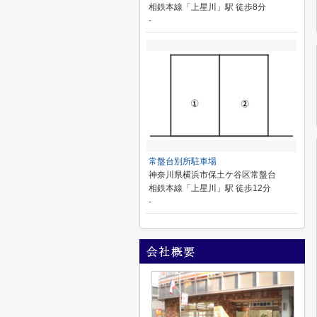
相鉄本線「上星川」駅 徒歩8分
-
常盤台別所駐車場
神奈川県横浜市保土ケ谷区常盤台
相鉄本線「上星川」駅 徒歩12分
-