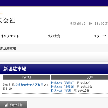
営業時間：9：30～18：0
物件リクエスト
売却査定
スタッフ
新堀駐車場
新堀駐車場
所在地
交通
相鉄本線
「
和田町
」駅 徒歩5分
神奈川県
横浜市保土ケ谷区
和田
２丁
相鉄本線
「
上星川
」駅 徒歩13分
目8-10
相鉄本線
「
星川
」駅 徒歩15分
物件情報