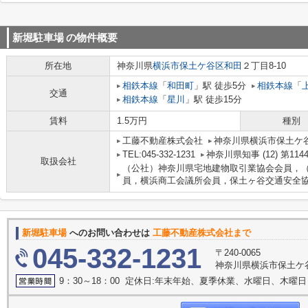
新堀駐車場
の物件概要
所在地
神奈川県
横浜市保土ケ谷区
和田
２丁目8-10
相鉄本線
「
和田町
」駅 徒歩5分
相鉄本線
「
交通
相鉄本線
「
星川
」駅 徒歩15分
賃料
1.5万円
種別
工藤不動産株式会社
神奈川県横浜市保土ケ谷
TEL:045-332-1231
神奈川県知事 (12) 第114
取扱会社
（公社）神奈川県宅地建物取引業協会会員，
員，横浜商工会議所会員，保土ヶ谷交通安全
新堀駐車場
へのお問い合わせは
工藤不動産株式会社まで
045-332-1231
〒240-0065
神奈川県横浜市保土ケ谷
9：30～18：00 定休日:年末年始、夏季休業、水曜日、木曜日