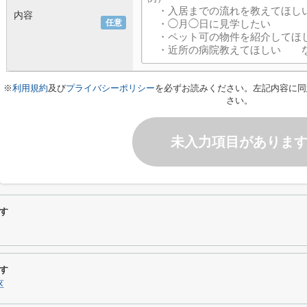
内容
任意
※
利用規約
及び
プライバシーポリシー
を必ずお読みください。左記内容に同
さい。
未入力項目がありま
す
す
区