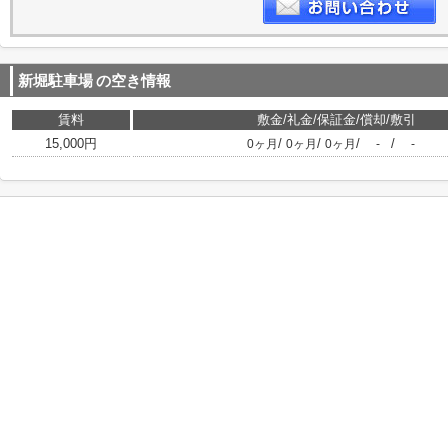
新堀駐車場
の空き情報
賃料
敷金/礼金/保証金/償却/敷引
15,000円
/
/
/
/
0ヶ月
0ヶ月
0ヶ月
-
-