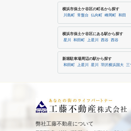
横浜市保土ケ谷区の町名から探す
川島町
常盤台
仏向町
峰岡町
和田
横浜市保土ケ谷区にある駅から探す
星川
和田町
上星川
西谷
西谷
新堀駐車場周辺の駅から探す
和田町
上星川
星川
羽沢横浜国大
三
弊社工藤不動産について