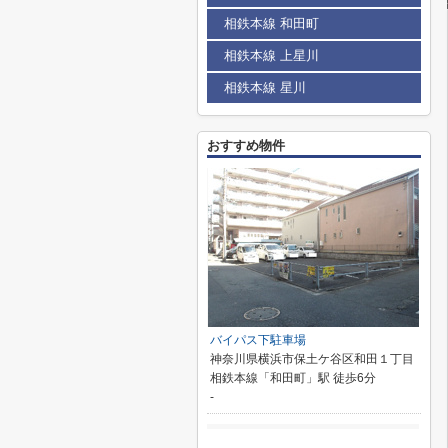
相鉄本線 和田町
相鉄本線 上星川
相鉄本線 星川
おすすめ物件
バイパス下駐車場
神奈川県横浜市保土ケ谷区和田１丁目
相鉄本線「和田町」駅 徒歩6分
-