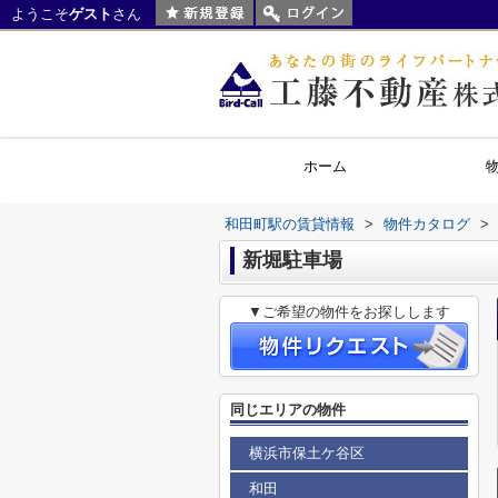
ようこそ
ゲスト
さん
ホーム
和田町駅の賃貸情報
>
物件カタログ
>
新堀駐車場
▼ご希望の物件をお探しします
同じエリアの物件
横浜市保土ケ谷区
和田