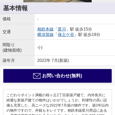
基本情報
価格
-
相鉄本線
「
星川
」駅 徒歩15分
交通
横須賀線
「
保土ケ谷
」駅 徒歩19分
間取り
-(-)
(建物面積)
築年月
2022年 7月(新築)
お問い合わせ(無料)
こだわりポイント満載の桜ヶ丘2丁目新築戸建て。内外装共に
綺麗な新築戸建ての物件はいかがでしょうか。利便性の高い設
備も充実した、高ニーズな2022年7月築の物件です。築2年以内
の物件ですので、外観もキレイです。相鉄本線星川周辺にある