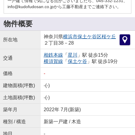
一戸建て情報で気になる点がございましたら、045-332-1231、
info@kudofudosan.co.jpから工藤不動産までご連絡下さい。
物件概要
神奈川県
横浜市保土ケ谷区
桜ケ丘
所在地
２丁目38－28
相鉄本線
「
星川
」駅 徒歩15分
交通
横須賀線
「
保土ケ谷
」駅 徒歩19分
価格
-
建物面積(坪数)
-(-)
土地面積(坪数)
-(-)
築年月
2022年 7月(新築)
種別 / 構造
新築一戸建 / 木造
地目
-