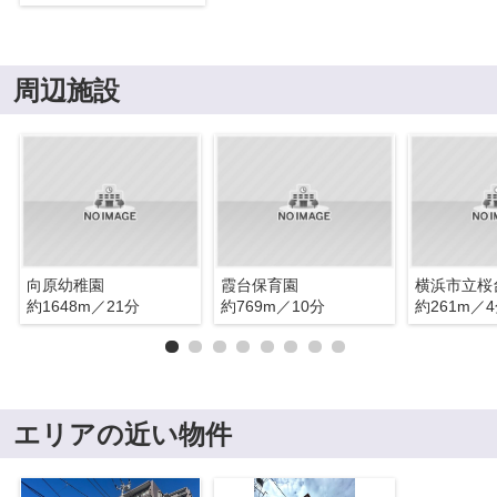
周辺施設
向原幼稚園
霞台保育園
横浜市立桜
約1648m／21分
約769m／10分
約261m／
エリアの近い物件