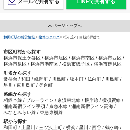
メールで共有する
LINEで共有する
ページトップへ
和田町駅の賃貸情報
>
物件カタログ
>
桜ヶ丘2丁目新築戸建て
市区町村から探す
横浜市保土ケ谷区
/
横浜市旭区
/
横浜市南区
/
横浜市西区
/
横浜市泉区
/
横浜市港南区
/
横浜市磯子区
/
横浜市鶴見区
町名から探す
常盤台
/
和田
/
峰岡町
/
川島町
/
坂本町
/
仏向町
/
川島町
/
星川
/
東川島町
/
釜台町
路線から探す
相鉄本線
/
ブルーライン
/
京浜東北線
/
根岸線
/
横須賀線
/
湘南新宿ライン宇須
/
京急本線
/
湘南新宿ライン高海
/
みなとみらい線
/
東急東横線
駅から探す
和田町
/
上星川
/
三ツ沢上町
/
横浜
/
星川
/
西谷
/
鶴ケ峰
/