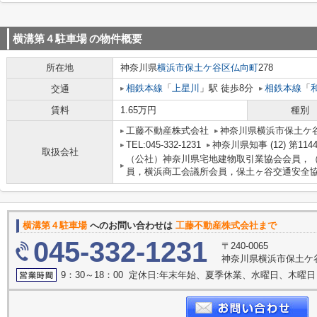
横溝第４駐車場
の物件概要
所在地
神奈川県
横浜市保土ケ谷区
仏向町
278
相鉄本線
「
上星川
」駅 徒歩8分
相鉄本線
「
交通
賃料
1.65万円
種別
工藤不動産株式会社
神奈川県横浜市保土ケ谷
TEL:045-332-1231
神奈川県知事 (12) 第114
取扱会社
（公社）神奈川県宅地建物取引業協会会員，
員，横浜商工会議所会員，保土ヶ谷交通安全
横溝第４駐車場
へのお問い合わせは
工藤不動産株式会社まで
045-332-1231
〒240-0065
神奈川県横浜市保土ケ谷
9：30～18：00 定休日:年末年始、夏季休業、水曜日、木曜日