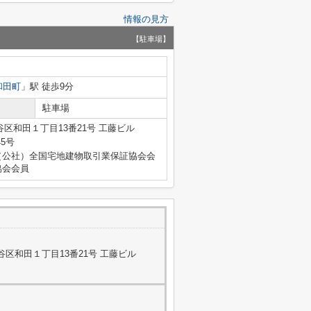
情報の見方
【駐車場】
和田町
」駅 徒歩9分
駐車場
区和田１丁目13番21号 工藤ビル
45号
（公社）全国宅地建物取引業保証協会会
協会会員
区和田１丁目13番21号 工藤ビル