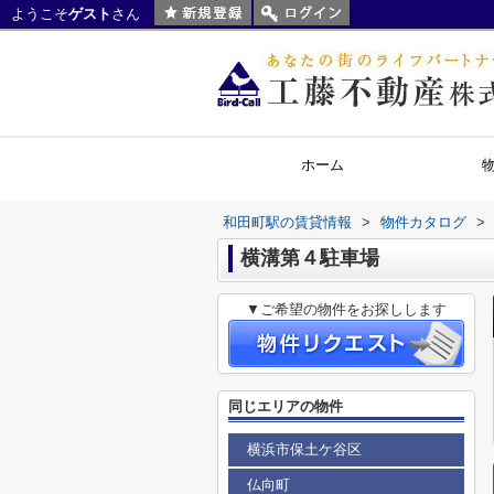
ようこそ
ゲスト
さん
ホーム
和田町駅の賃貸情報
>
物件カタログ
>
横溝第４駐車場
▼ご希望の物件をお探しします
同じエリアの物件
横浜市保土ケ谷区
仏向町