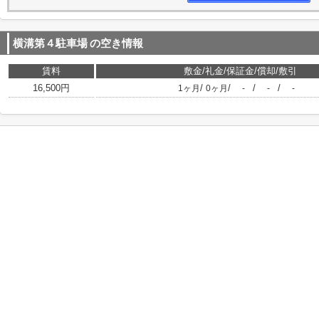
横溝第４駐車場
の空き情報
賃料
敷金/礼金/保証金/償却/敷引
16,500円
/
/
/
/
1ヶ月
0ヶ月
-
-
-