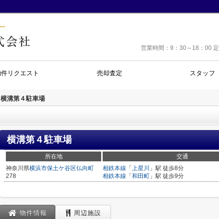
営業時間：9：30～18：0
物件リクエスト
売却査定
スタッフ
横溝第４駐車場
横溝第４駐車場
所在地
交通
神奈川県
横浜市保土ケ谷区
仏向町
相鉄本線
「
上星川
」駅 徒歩8分
278
相鉄本線
「
和田町
」駅 徒歩9分
物件情報
周辺施設