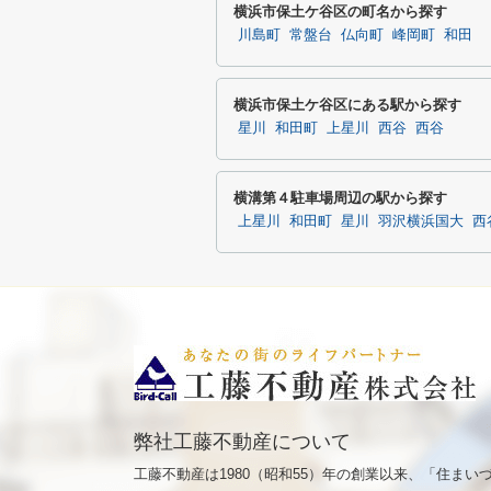
横浜市保土ケ谷区の町名から探す
川島町
常盤台
仏向町
峰岡町
和田
横浜市保土ケ谷区にある駅から探す
星川
和田町
上星川
西谷
西谷
横溝第４駐車場周辺の駅から探す
上星川
和田町
星川
羽沢横浜国大
西
弊社工藤不動産について
工藤不動産は1980（昭和55）年の創業以来、「住ま