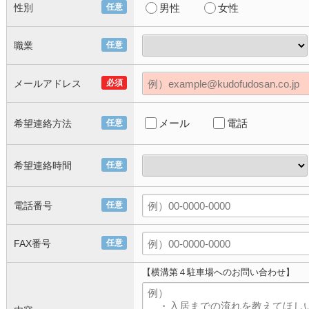
性別
任意
男性
女性
職業
任意
メールアドレス
必須
メール
電話
希望連絡方法
任意
希望連絡時間
任意
電話番号
任意
FAX番号
任意
【横溝第４駐車場へのお問い合わせ】