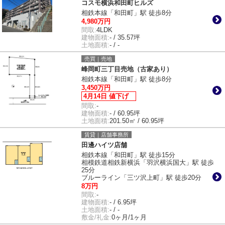
コスモ横浜和田町ヒルズ
相鉄本線「和田町」駅 徒歩8分
4,980万円
間取:
4LDK
建物面積:
- / 35.57坪
土地面積:
- / -
売買｜売地
峰岡町三丁目売地（古家あり）
相鉄本線「和田町」駅 徒歩8分
3,450万円
4月14日 値下げ
間取:
-
建物面積:
- / 60.95坪
土地面積:
201.50㎡ / 60.95坪
賃貸｜店舗事務所
田邊ハイツ店舗
相鉄本線「和田町」駅 徒歩15分
相模鉄道相鉄新横浜「羽沢横浜国大」駅 徒歩
25分
ブルーライン「三ツ沢上町」駅 徒歩20分
8万円
間取:
-
建物面積:
- / 6.95坪
土地面積:
- / -
敷金/礼金:
0ヶ月/1ヶ月