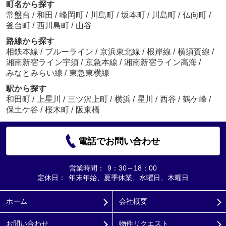
町名から探す
常盤台
/
和田
/
峰岡町
/
川島町
/
坂本町
/
川島町
/
仏向町
/
釜台町
/
西川島町
/
山谷
路線から探す
相鉄本線
/
ブルーライン
/
京浜東北線
/
根岸線
/
横須賀線
/
湘南新宿ライン宇須
/
京急本線
/
湘南新宿ライン高海
/
みなとみらい線
/
東急東横線
駅から探す
和田町
/
上星川
/
三ツ沢上町
/
横浜
/
星川
/
西谷
/
鶴ケ峰
/
保土ケ谷
/
桜木町
/
阪東橋
電話でお問い合わせ
営業時間：
9：30～18：00
定休日：
年末年始、夏季休業、水曜日、木曜日
ホーム
会社概要
お問い合わせ
物件リクエスト