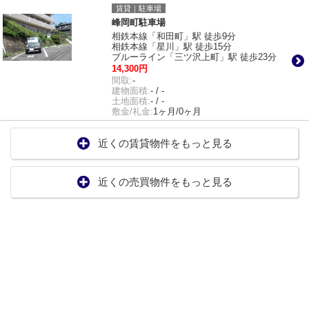
賃貸｜駐車場
峰岡町駐車場
相鉄本線「和田町」駅 徒歩9分
相鉄本線「星川」駅 徒歩15分
ブルーライン「三ツ沢上町」駅 徒歩23分
14,300円
間取:
-
建物面積:
- / -
土地面積:
- / -
敷金/礼金:
1ヶ月/0ヶ月
近くの賃貸物件をもっと見る
近くの売買物件をもっと見る