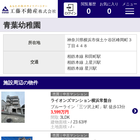
閲覧履歴
お気に入り
メニュー
0
0
青葉幼稚園
神奈川県横浜市保土ケ谷区峰岡町３
所在地
丁目４４８
相鉄本線 和田町駅
交通
相鉄本線 上星川駅
相鉄本線 星川駅
施設周辺の物件
売買｜中古マンション
ライオンズマンション横浜常盤台
ブルーライン「三ツ沢上町」駅 徒歩13分
3,599万円
間取:
3LDK
建物面積:
- / 23.63坪
土地面積:
- / -
売買｜中古マンション