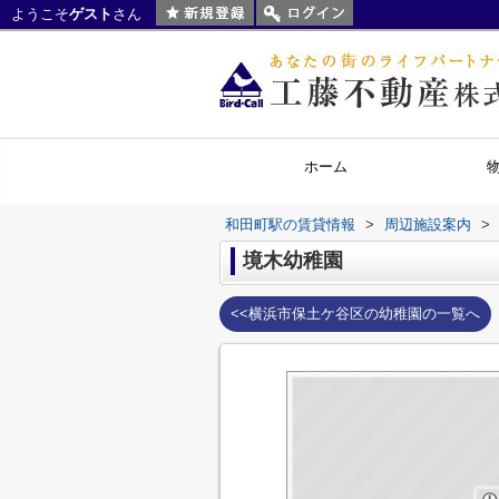
ようこそ
ゲスト
さん
ホーム
和田町駅の賃貸情報
>
周辺施設案内
>
境木幼稚園
<<横浜市保土ケ谷区の幼稚園の一覧へ