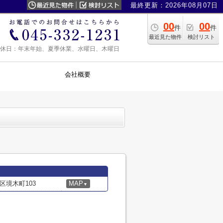
最終更新：2026年08月07日
00
00
件
件
最近見た物件
検討リスト
0 定休日：年末年始、夏季休業、水曜日、木曜日
会社概要
境木町103
MAP
▼