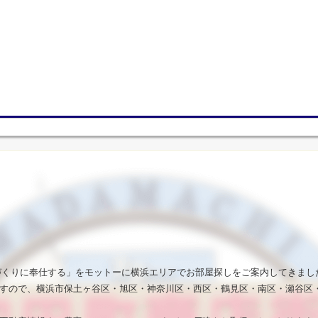
いづくりに奉仕する」をモットーに横浜エリアでお部屋探しをご案内してきまし
すので、横浜市保土ヶ谷区・旭区・神奈川区・西区・鶴見区・南区・瀬谷区