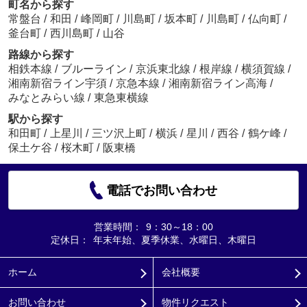
町名から探す
常盤台
/
和田
/
峰岡町
/
川島町
/
坂本町
/
川島町
/
仏向町
/
釜台町
/
西川島町
/
山谷
路線から探す
相鉄本線
/
ブルーライン
/
京浜東北線
/
根岸線
/
横須賀線
/
湘南新宿ライン宇須
/
京急本線
/
湘南新宿ライン高海
/
みなとみらい線
/
東急東横線
駅から探す
和田町
/
上星川
/
三ツ沢上町
/
横浜
/
星川
/
西谷
/
鶴ケ峰
/
保土ケ谷
/
桜木町
/
阪東橋
電話でお問い合わせ
営業時間：
9：30～18：00
定休日：
年末年始、夏季休業、水曜日、木曜日
ホーム
会社概要
お問い合わせ
物件リクエスト