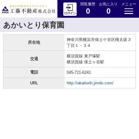
閲覧履歴
お気に入り
メニュー
0
0
あかいとり保育園
神奈川県横浜市保土ケ谷区権太坂３
所在地
丁目１－３４
横須賀線 東戸塚駅
交通
横須賀線 保土ヶ谷駅
電話
045-721-6241
URL
http://akaitorih.jimdo.com/