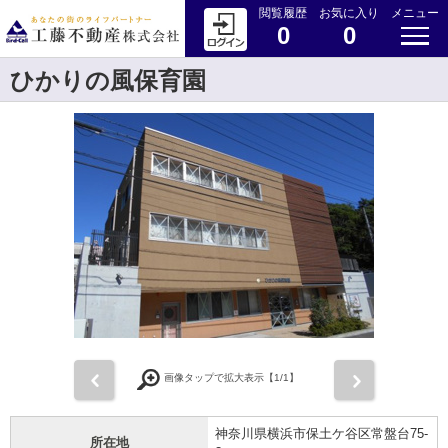
閲覧履歴
お気に入り
メニュー
0
0
ひかりの風保育園
前
次
画像タップで拡大表示【
1
/1】
神奈川県横浜市保土ケ谷区常盤台75-
所在地