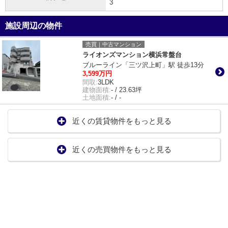
3
施設周辺の物件
売買｜中古マンション
ライオンズマンション横浜常盤台
ブルーライン「三ツ沢上町」駅 徒歩13分
3,599万円
間取:
3LDK
建物面積:
- / 23.63坪
土地面積:
- / -
近くの賃貸物件をもっと見る
近くの売買物件をもっと見る