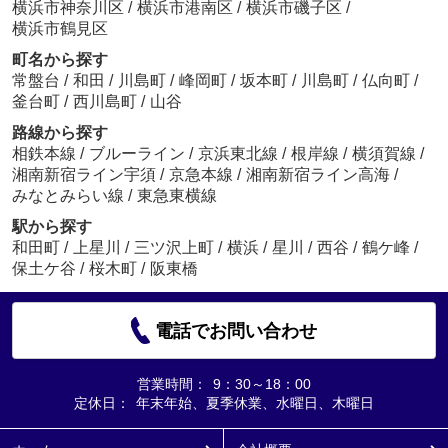
横浜市神奈川区
/
横浜市港南区
/
横浜市磯子区
/
横浜市鶴見区
町名から探す
常盤台
/
和田
/
川島町
/
峰岡町
/
坂本町
/
川島町
/
仏向町
/
釜台町
/
西川島町
/
山谷
路線から探す
相鉄本線
/
ブルーライン
/
京浜東北線
/
根岸線
/
横須賀線
/
湘南新宿ライン宇須
/
京急本線
/
湘南新宿ライン高海
/
みなとみらい線
/
東急東横線
駅から探す
和田町
/
上星川
/
三ツ沢上町
/
横浜
/
星川
/
西谷
/
鶴ケ峰
/
保土ケ谷
/
桜木町
/
阪東橋
電話でお問い合わせ
営業時間：
9：30～18：00
定休日：
年末年始、夏季休業、水曜日、木曜日