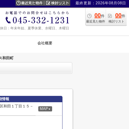
最終更新：2026年08月08日
00
00
件
件
最近見た物件
検討リスト
0 定休日：年末年始、夏季休業、水曜日、木曜日
会社概要
ス和田町
細情報
区和田１丁目１５－
MAP
▼