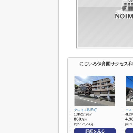
にじいろ保育園サクセス和
グレイス和田町
コス
1DK/27.26㎡
4LDK
860
4,9
万円
約275m／4分
約39
詳細を見る