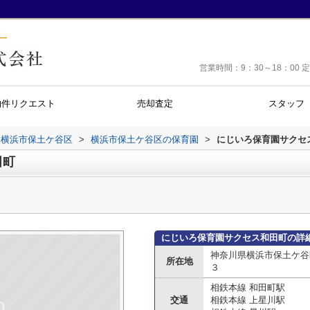
営業時間：9：30～18：0
物件リクエスト
売却査定
スタッフ
横浜市保土ケ谷区
>
横浜市保土ケ谷区の保育園
>
にじいろ保育園サクセ
田町
にじいろ保育園サクセス和田町の詳
神奈川県横浜市保土ケ谷
所在地
３
相鉄本線 和田町駅
交通
相鉄本線 上星川駅