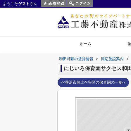
ようこそ
ゲスト
さん
ホーム
和田町駅の賃貸情報
>
周辺施設案内
>
にじいろ保育園サクセス和
<<横浜市保土ケ谷区の保育園の一覧へ