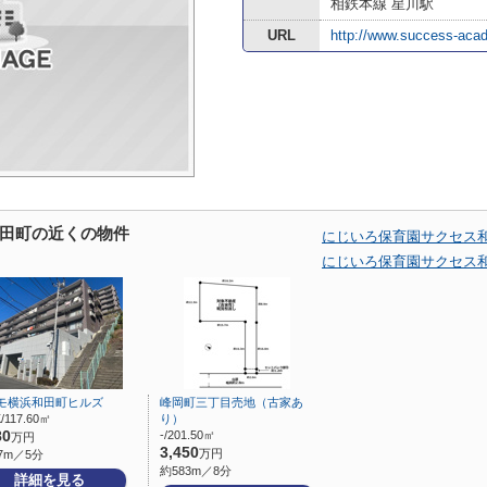
相鉄本線 星川駅
URL
http://www.success-aca
田町の近くの物件
にじいろ保育園サクセス
にじいろ保育園サクセス
モ横浜和田町ヒルズ
峰岡町三丁目売地（古家あ
/117.60㎡
り）
80
-/201.50㎡
万円
3,450
万円
7m／5分
約583m／8分
詳細を見る