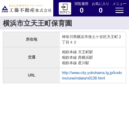
閲覧履歴
お気に入り
メニュー
0
0
横浜市立天王町保育園
神奈川県横浜市保土ケ谷区天王町２
所在地
丁目４２
相鉄本線 天王町駅
交通
相鉄本線 西横浜駅
相鉄本線 星川駅
http://www.city.yokohama.lg.jp/kodo
URL
mo/unei/ndata/n0138.html