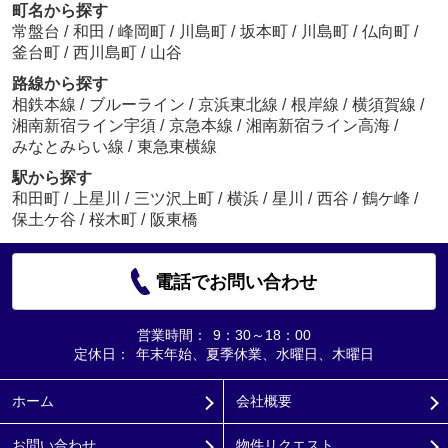
町名から探す
常盤台
/
和田
/
峰岡町
/
川島町
/
坂本町
/
川島町
/
仏向町
/
釜台町
/
西川島町
/
山谷
路線から探す
相鉄本線
/
ブルーライン
/
京浜東北線
/
根岸線
/
横須賀線
/
湘南新宿ライン宇須
/
京急本線
/
湘南新宿ライン高海
/
みなとみらい線
/
東急東横線
駅から探す
和田町
/
上星川
/
三ツ沢上町
/
横浜
/
星川
/
西谷
/
鶴ケ峰
/
保土ケ谷
/
桜木町
/
阪東橋
電話でお問い合わせ
営業時間：
9：30～18：00
定休日：
年末年始、夏季休業、水曜日、木曜日
ホーム
会社概要
お問い合わせ
物件リクエスト