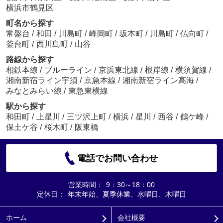
横浜市鶴見区
町名から探す
常盤台
/
和田
/
川島町
/
峰岡町
/
坂本町
/
川島町
/
仏向町
/
釜台町
/
西川島町
/
山谷
路線から探す
相鉄本線
/
ブルーライン
/
京浜東北線
/
根岸線
/
横須賀線
/
湘南新宿ライン宇須
/
京急本線
/
湘南新宿ライン高海
/
みなとみらい線
/
東急東横線
駅から探す
和田町
/
上星川
/
三ツ沢上町
/
横浜
/
星川
/
西谷
/
鶴ケ峰
/
保土ケ谷
/
桜木町
/
阪東橋
電話でお問い合わせ
営業時間：
9：30～18：00
定休日：
年末年始、夏季休業、水曜日、木曜日
ホーム
会社概要