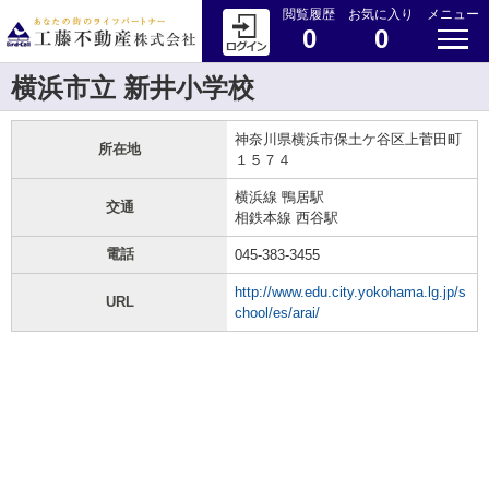
閲覧履歴
お気に入り
メニュー
0
0
横浜市立 新井小学校
神奈川県横浜市保土ケ谷区上菅田町
所在地
１５７４
横浜線 鴨居駅
交通
相鉄本線 西谷駅
電話
045-383-3455
http://www.edu.city.yokohama.lg.jp/s
URL
chool/es/arai/