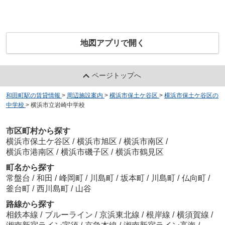
地図アプリで開く
ページトップへ
和田町駅の賃貸情報
>
周辺施設案内
>
横浜市保土ケ谷区
>
横浜市保土ケ谷区の
中学校
>
横浜市立岩崎中学校
市区町村から探す
横浜市保土ケ谷区
/
横浜市旭区
/
横浜市南区
/
横浜市港南区
/
横浜市磯子区
/
横浜市鶴見区
町名から探す
常盤台
/
和田
/
峰岡町
/
川島町
/
坂本町
/
川島町
/
仏向町
/
釜台町
/
西川島町
/
山谷
路線から探す
相鉄本線
/
ブルーライン
/
京浜東北線
/
根岸線
/
横須賀線
/