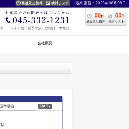
最終更新：2026年08月08日
00
00
件
件
最近見た物件
検討リスト
0 定休日：年末年始、夏季休業、水曜日、木曜日
会社概要
区常盤台
MAP
▼
町駅