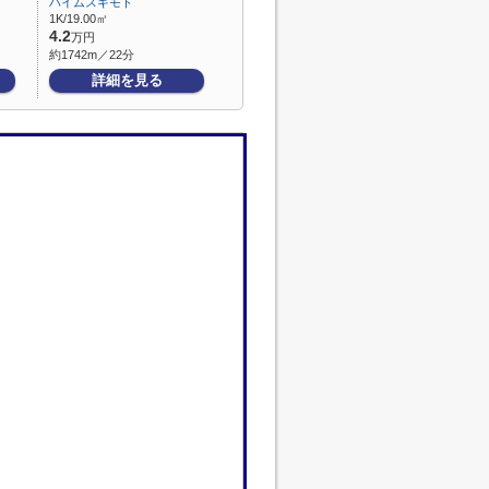
ハイムスギモト
1K/19.00㎡
4.2
万円
約1742m／22分
詳細を見る