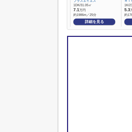
プラスエイエス
ＨＩ
1DK/31.05㎡
1K/2
7.1
5.3
万円
約1986m／25分
約17
詳細を見る