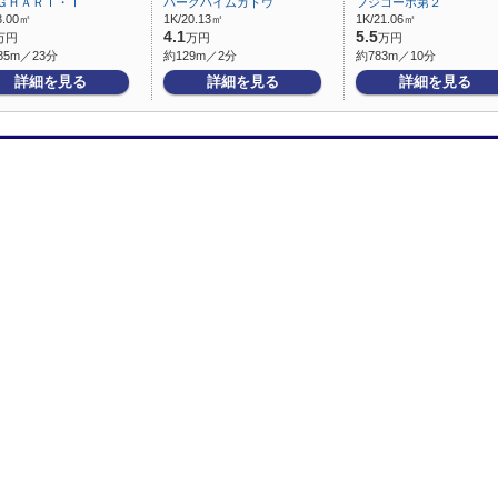
ＧＨＡＲＴ・Ⅰ
パークハイムカトウ
フジコーポ第２
3.00㎡
1K/20.13㎡
1K/21.06㎡
4.1
5.5
万円
万円
万円
85m／23分
約129m／2分
約783m／10分
詳細を見る
詳細を見る
詳細を見る