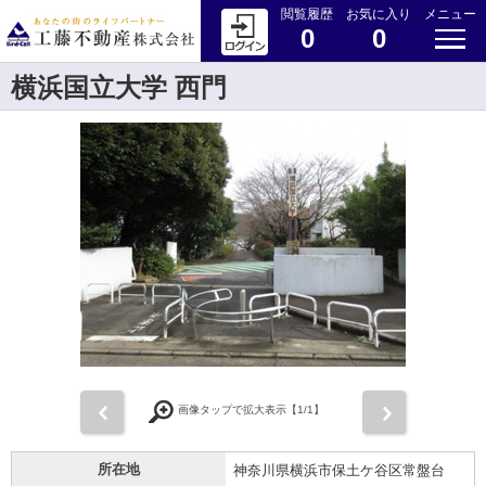
閲覧履歴
お気に入り
メニュー
0
0
横浜国立大学 西門
前
次
画像タップで拡大表示【
1
/1】
所在地
神奈川県横浜市保土ケ谷区常盤台