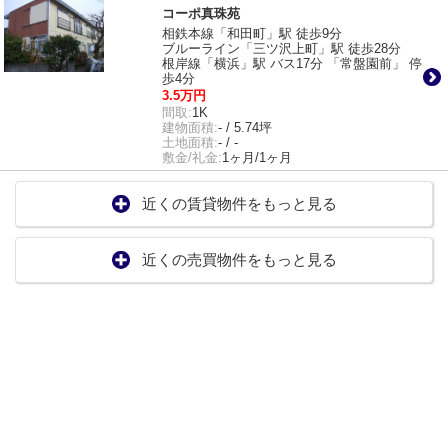
コーポ真珠苑
相鉄本線「和田町」駅 徒歩9分
ブルーライン「三ツ沢上町」駅 徒歩28分
根岸線「横浜」駅 バス17分 「常盤園前」 停
歩4分
3.5万円
間取:
1K
建物面積:
- / 5.74坪
土地面積:
- / -
敷金/礼金:
1ヶ月/1ヶ月
近くの賃貸物件をもっと見る
近くの売買物件をもっと見る