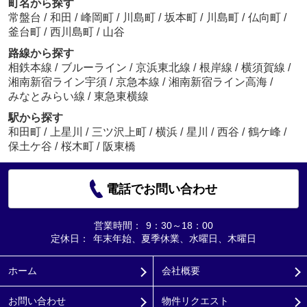
町名から探す
常盤台
/
和田
/
峰岡町
/
川島町
/
坂本町
/
川島町
/
仏向町
/
釜台町
/
西川島町
/
山谷
路線から探す
相鉄本線
/
ブルーライン
/
京浜東北線
/
根岸線
/
横須賀線
/
湘南新宿ライン宇須
/
京急本線
/
湘南新宿ライン高海
/
みなとみらい線
/
東急東横線
駅から探す
和田町
/
上星川
/
三ツ沢上町
/
横浜
/
星川
/
西谷
/
鶴ケ峰
/
保土ケ谷
/
桜木町
/
阪東橋
電話でお問い合わせ
営業時間：
9：30～18：00
定休日：
年末年始、夏季休業、水曜日、木曜日
ホーム
会社概要
お問い合わせ
物件リクエスト