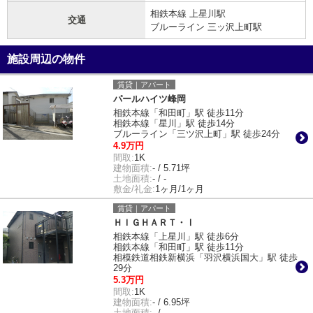
相鉄本線 上星川駅
交通
ブルーライン 三ッ沢上町駅
施設周辺の物件
賃貸｜アパート
パールハイツ峰岡
相鉄本線「和田町」駅 徒歩11分
相鉄本線「星川」駅 徒歩14分
ブルーライン「三ツ沢上町」駅 徒歩24分
4.9万円
間取:
1K
建物面積:
- / 5.71坪
土地面積:
- / -
敷金/礼金:
1ヶ月/1ヶ月
賃貸｜アパート
ＨＩＧＨＡＲＴ・Ⅰ
相鉄本線「上星川」駅 徒歩6分
相鉄本線「和田町」駅 徒歩11分
相模鉄道相鉄新横浜「羽沢横浜国大」駅 徒歩
29分
5.3万円
間取:
1K
建物面積:
- / 6.95坪
土地面積:
- / -