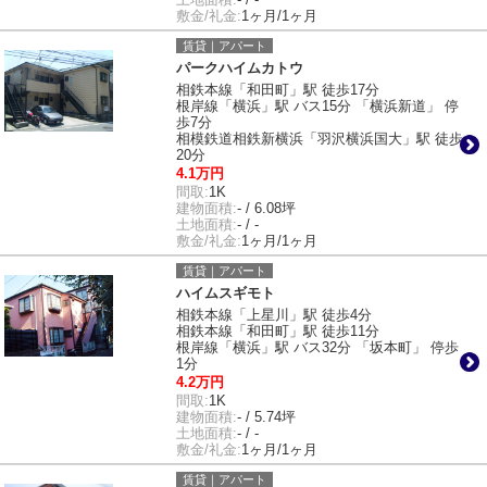
敷金/礼金:
1ヶ月/1ヶ月
賃貸｜アパート
パークハイムカトウ
相鉄本線「和田町」駅 徒歩17分
根岸線「横浜」駅 バス15分 「横浜新道」 停
歩7分
相模鉄道相鉄新横浜「羽沢横浜国大」駅 徒歩
20分
4.1万円
間取:
1K
建物面積:
- / 6.08坪
土地面積:
- / -
敷金/礼金:
1ヶ月/1ヶ月
賃貸｜アパート
ハイムスギモト
相鉄本線「上星川」駅 徒歩4分
相鉄本線「和田町」駅 徒歩11分
根岸線「横浜」駅 バス32分 「坂本町」 停歩
1分
4.2万円
間取:
1K
建物面積:
- / 5.74坪
土地面積:
- / -
敷金/礼金:
1ヶ月/1ヶ月
賃貸｜アパート