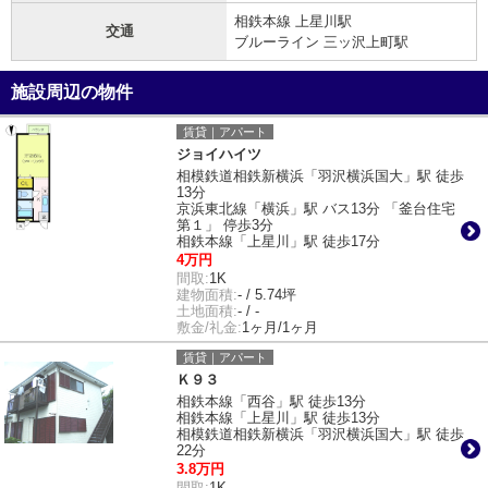
相鉄本線 上星川駅
交通
ブルーライン 三ッ沢上町駅
施設周辺の物件
賃貸｜アパート
ジョイハイツ
相模鉄道相鉄新横浜「羽沢横浜国大」駅 徒歩
13分
京浜東北線「横浜」駅 バス13分 「釜台住宅
第１」 停歩3分
相鉄本線「上星川」駅 徒歩17分
4万円
間取:
1K
建物面積:
- / 5.74坪
土地面積:
- / -
敷金/礼金:
1ヶ月/1ヶ月
賃貸｜アパート
Ｋ９３
相鉄本線「西谷」駅 徒歩13分
相鉄本線「上星川」駅 徒歩13分
相模鉄道相鉄新横浜「羽沢横浜国大」駅 徒歩
22分
3.8万円
間取:
1K