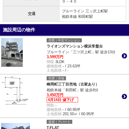
０－４０
ブルーライン 三ッ沢上町駅
交通
相鉄本線 和田町駅
施設周辺の物件
売買｜中古マンション
ライオンズマンション横浜常盤台
ブルーライン「三ツ沢上町」駅 徒歩13分
3,599万円
間取:
3LDK
建物面積:
- / 23.63坪
土地面積:
- / -
売買｜売地
峰岡町三丁目売地（古家あり）
相鉄本線「和田町」駅 徒歩8分
3,450万円
4月14日 値下げ
間取:
-
建物面積:
- / 60.95坪
土地面積:
201.50㎡ / 60.95坪
賃貸｜アパート
T-FLAT