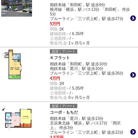
相鉄本線「和田町」駅 徒歩9分
根岸線「横浜」駅 バス13分 「和田町」 停歩
5分
ブルーライン「三ツ沢上町」駅 徒歩27分
5万円
間取:
1K
建物面積:
- / 6.35坪
土地面積:
- / -
敷金/礼金:
1ヶ月/1ヶ月
賃貸｜アパート
Ｋフラット
相鉄本線「和田町」駅 徒歩10分
相鉄本線「星川」駅 徒歩10分
ブルーライン「三ツ沢上町」駅 徒歩26分
4万円
間取:
1R
建物面積:
- / 5.05坪
土地面積:
- / -
敷金/礼金:
0ヶ月/1ヶ月
賃貸｜アパート
コーポ・もちだ
相鉄本線「星川」駅 徒歩13分
京浜東北線「横浜」駅 バス17分 「岡沢
上」 停歩3分
ブルーライン「三ツ沢上町」駅 徒歩22分
3.5万円