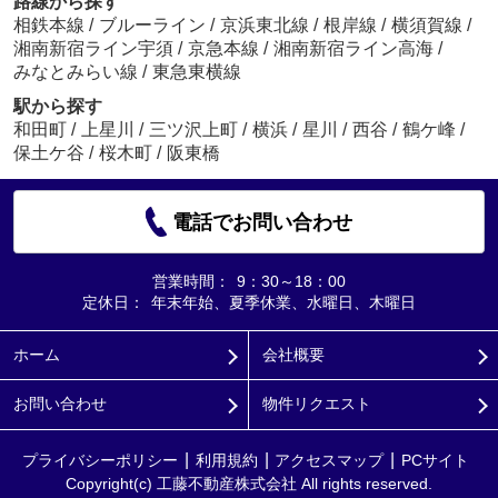
路線から探す
相鉄本線
/
ブルーライン
/
京浜東北線
/
根岸線
/
横須賀線
/
湘南新宿ライン宇須
/
京急本線
/
湘南新宿ライン高海
/
みなとみらい線
/
東急東横線
駅から探す
和田町
/
上星川
/
三ツ沢上町
/
横浜
/
星川
/
西谷
/
鶴ケ峰
/
保土ケ谷
/
桜木町
/
阪東橋
電話でお問い合わせ
営業時間：
9：30～18：00
定休日：
年末年始、夏季休業、水曜日、木曜日
ホーム
会社概要
お問い合わせ
物件リクエスト
プライバシーポリシー
利用規約
アクセスマップ
PCサイト
Copyright(c) 工藤不動産株式会社 All rights reserved.