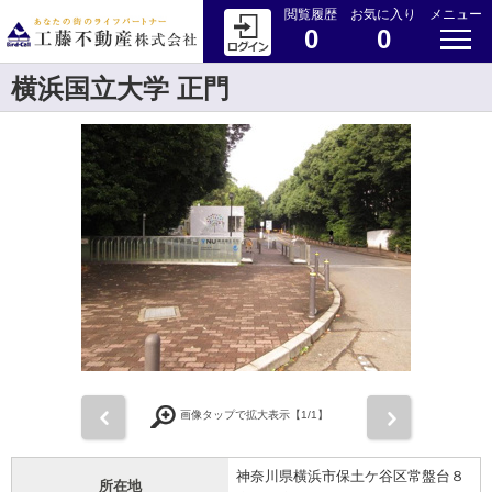
閲覧履歴
お気に入り
メニュー
0
0
横浜国立大学 正門
前
次
画像タップで拡大表示【
1
/1】
神奈川県横浜市保土ケ谷区常盤台８
所在地