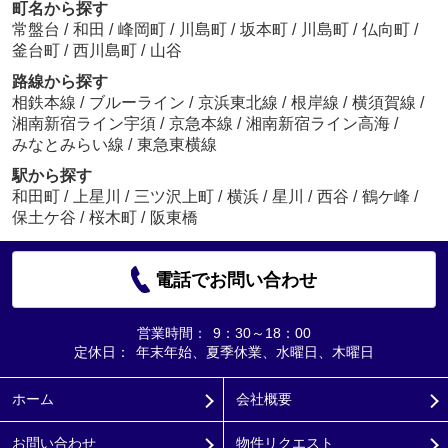
町名から探す
常盤台
/
和田
/
峰岡町
/
川島町
/
坂本町
/
川島町
/
仏向町
/
釜台町
/
西川島町
/
山谷
路線から探す
相鉄本線
/
ブルーライン
/
京浜東北線
/
根岸線
/
横須賀線
/
湘南新宿ライン宇須
/
京急本線
/
湘南新宿ライン高海
/
みなとみらい線
/
東急東横線
駅から探す
和田町
/
上星川
/
三ツ沢上町
/
横浜
/
星川
/
西谷
/
鶴ケ峰
/
保土ケ谷
/
桜木町
/
阪東橋
電話でお問い合わせ
営業時間：
9：30～18：00
定休日：
年末年始、夏季休業、水曜日、木曜日
ホーム
会社概要
お問い合わせ
物件リクエスト