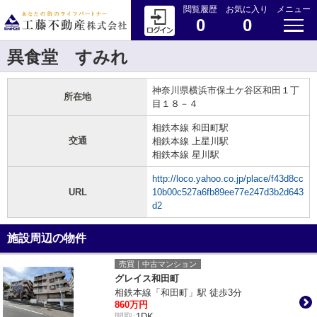
閲覧履歴
お気に入り
メニュー
0
0
異食堂 すみれ
神奈川県横浜市保土ケ谷区和田１丁
所在地
目１８－４
相鉄本線 和田町駅
交通
相鉄本線 上星川駅
相鉄本線 星川駅
http://loco.yahoo.co.jp/place/f43d8cc
URL
10b00c527a6fb89ee77e247d3b2d643
d2
施設周辺の物件
売買｜中古マンション
グレイス和田町
相鉄本線「和田町」駅 徒歩3分
860万円
間取:
1DK