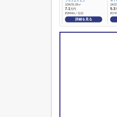
プラスエイエス
ＨＩ
1DK/31.05㎡
1K/2
7.1
5.3
万円
約844m／11分
約74
詳細を見る