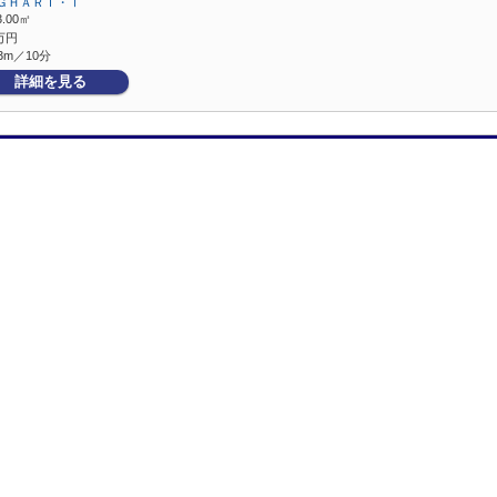
ＧＨＡＲＴ・Ⅰ
3.00㎡
万円
3m／10分
詳細を見る