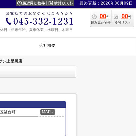
最終更新：2026年08月09日
00
00
件
件
最近見た物件
検討リスト
0 定休日：年末年始、夏季休業、水曜日、木曜日
会社概要
サン上星川店
区釜台町
MAP
▼