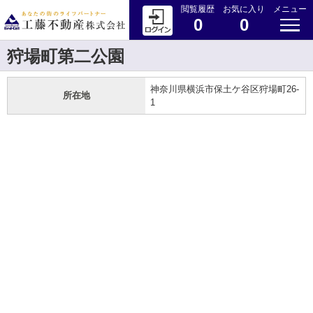
閲覧履歴
お気に入り
メニュー
0
0
狩場町第二公園
神奈川県横浜市保土ケ谷区狩場町26-
所在地
1