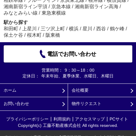
相鉄本線
/
ブルーライン
/
京浜東北線
/
根岸線
/
横須賀線
/
湘南新宿ライン宇須
/
京急本線
/
湘南新宿ライン高海
/
みなとみらい線
/
東急東横線
駅から探す
和田町
/
上星川
/
三ツ沢上町
/
横浜
/
星川
/
西谷
/
鶴ケ峰
/
保土ケ谷
/
桜木町
/
阪東橋
電話でお問い合わせ
営業時間：
9：30～18：00
定休日：
年末年始、夏季休業、水曜日、木曜日
ホーム
会社概要
お問い合わせ
物件リクエスト
プライバシーポリシー
利用規約
アクセスマップ
PCサイト
Copyright(c) 工藤不動産株式会社 All rights reserved.