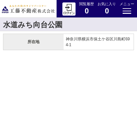
閲覧履歴
お気に入り
メニュー
0
0
水道みち向台公園
神奈川県横浜市保土ケ谷区川島町69
所在地
4-1