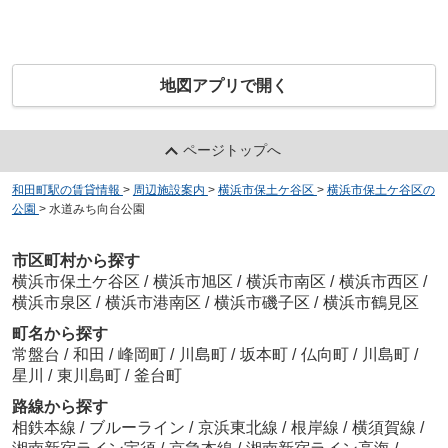
地図アプリで開く
ページトップへ
和田町駅の賃貸情報
>
周辺施設案内
>
横浜市保土ケ谷区
>
横浜市保土ケ谷区の
公園
>
水道みち向台公園
市区町村から探す
横浜市保土ケ谷区
/
横浜市旭区
/
横浜市南区
/
横浜市西区
/
横浜市泉区
/
横浜市港南区
/
横浜市磯子区
/
横浜市鶴見区
町名から探す
常盤台
/
和田
/
峰岡町
/
川島町
/
坂本町
/
仏向町
/
川島町
/
星川
/
東川島町
/
釜台町
路線から探す
相鉄本線
/
ブルーライン
/
京浜東北線
/
根岸線
/
横須賀線
/