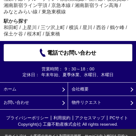
湘南新宿ライン宇須
/
京急本線
/
湘南新宿ライン高海
/
みなとみらい線
/
東急東横線
駅から探す
和田町
/
上星川
/
三ツ沢上町
/
横浜
/
星川
/
西谷
/
鶴ケ峰
/
保土ケ谷
/
桜木町
/
阪東橋
電話でお問い合わせ
営業時間：
9：30～18：00
定休日：
年末年始、夏季休業、水曜日、木曜日
ホーム
会社概要
お問い合わせ
物件リクエスト
プライバシーポリシー
利用規約
アクセスマップ
PCサイト
Copyright(c) 工藤不動産株式会社 All rights reserved.