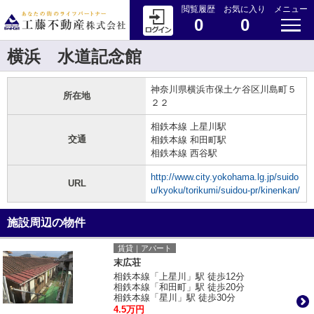
閲覧履歴
お気に入り
メニュー
0
0
横浜 水道記念館
神奈川県横浜市保土ケ谷区川島町５
所在地
２２
相鉄本線 上星川駅
交通
相鉄本線 和田町駅
相鉄本線 西谷駅
http://www.city.yokohama.lg.jp/suido
URL
u/kyoku/torikumi/suidou-pr/kinenkan/
施設周辺の物件
賃貸｜アパート
末広荘
相鉄本線「上星川」駅 徒歩12分
相鉄本線「和田町」駅 徒歩20分
相鉄本線「星川」駅 徒歩30分
4.5万円