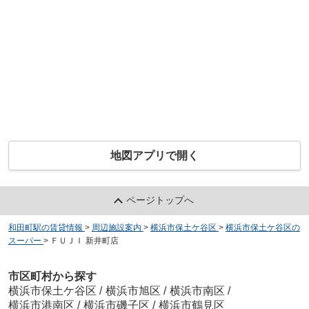
地図アプリで開く
ページトップへ
和田町駅の賃貸情報
>
周辺施設案内
>
横浜市保土ケ谷区
>
横浜市保土ケ谷区の
スーパー
>
ＦＵＪＩ 新井町店
市区町村から探す
横浜市保土ケ谷区
/
横浜市旭区
/
横浜市南区
/
横浜市港南区
/
横浜市磯子区
/
横浜市鶴見区