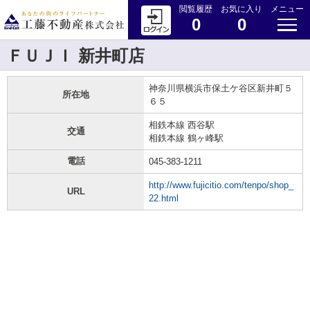
閲覧履歴
お気に入り
メニュー
0
0
ＦＵＪＩ 新井町店
神奈川県横浜市保土ケ谷区新井町５
所在地
６５
相鉄本線 西谷駅
交通
相鉄本線 鶴ヶ峰駅
電話
045-383-1211
http://www.fujicitio.com/tenpo/shop_
URL
22.html