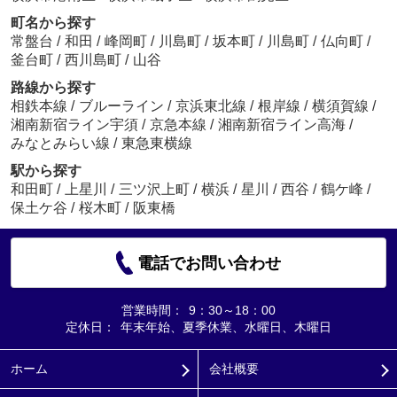
町名から探す
常盤台
/
和田
/
峰岡町
/
川島町
/
坂本町
/
川島町
/
仏向町
/
釜台町
/
西川島町
/
山谷
路線から探す
相鉄本線
/
ブルーライン
/
京浜東北線
/
根岸線
/
横須賀線
/
湘南新宿ライン宇須
/
京急本線
/
湘南新宿ライン高海
/
みなとみらい線
/
東急東横線
駅から探す
和田町
/
上星川
/
三ツ沢上町
/
横浜
/
星川
/
西谷
/
鶴ケ峰
/
保土ケ谷
/
桜木町
/
阪東橋
電話でお問い合わせ
営業時間：
9：30～18：00
定休日：
年末年始、夏季休業、水曜日、木曜日
ホーム
会社概要