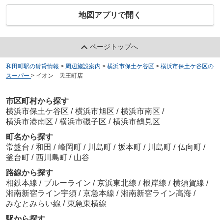
地図アプリで開く
ページトップへ
和田町駅の賃貸情報
>
周辺施設案内
>
横浜市保土ケ谷区
>
横浜市保土ケ谷区の
スーパー
>
イオン 天王町店
市区町村から探す
横浜市保土ケ谷区
/
横浜市旭区
/
横浜市南区
/
横浜市港南区
/
横浜市磯子区
/
横浜市鶴見区
町名から探す
常盤台
/
和田
/
峰岡町
/
川島町
/
坂本町
/
川島町
/
仏向町
/
釜台町
/
西川島町
/
山谷
路線から探す
相鉄本線
/
ブルーライン
/
京浜東北線
/
根岸線
/
横須賀線
/
湘南新宿ライン宇須
/
京急本線
/
湘南新宿ライン高海
/
みなとみらい線
/
東急東横線
駅から探す