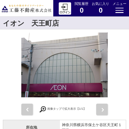
閲覧履歴
お気に入り
メニュー
0
0
イオン 天王町店
前
次
画像タップで拡大表示【
1
/1】
神奈川県横浜市保土ケ谷区天王町１
所在地