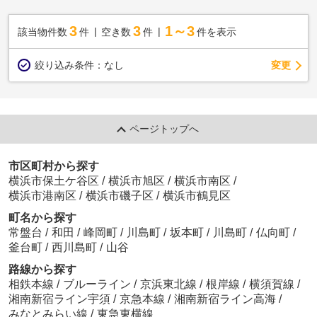
3
3
1～3
該当物件数
件
空き数
件
件を表示
変更
絞り込み条件：
なし
ページトップへ
市区町村から探す
横浜市保土ケ谷区
/
横浜市旭区
/
横浜市南区
/
横浜市港南区
/
横浜市磯子区
/
横浜市鶴見区
町名から探す
常盤台
/
和田
/
峰岡町
/
川島町
/
坂本町
/
川島町
/
仏向町
/
釜台町
/
西川島町
/
山谷
路線から探す
相鉄本線
/
ブルーライン
/
京浜東北線
/
根岸線
/
横須賀線
/
湘南新宿ライン宇須
/
京急本線
/
湘南新宿ライン高海
/
みなとみらい線
/
東急東横線