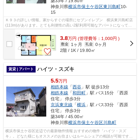
築33年 / 19.80㎡
神奈川県
横浜市保土ケ谷区
東川島町
10-
15
Ｋ９３の詳しい情報。家からすぐの場所にセブンイレブン 横浜東川島町店
(113m)があります。とても利便性の高い2駅利用可能なアパートになってい
ます。少し喧騒を離れて駅まで徒歩13分...
3.8
万
円
(管理費等：1,000円 )
1ヶ月
0ヶ月
敷金
礼金
2階 / 1K / 19.80㎡
ハイツ・スズキ
賃貸 | アパート
5.5
万円
相鉄本線
「
西谷
」駅 徒歩13分
相鉄本線
「
和田町
」駅 バス15分 「西原
住宅」 停歩3分
京浜東北線
「
横浜
」駅 バス33分 「西原
住宅」 停歩3分
築34年 / 45.00㎡
神奈川県
横浜市保土ケ谷区
川島町
横浜市保土ケ谷区近辺での最新物件情報:おすすめの物件「ハイツ・スズ
キ」。どなた様にもオススメのお住まいはルームシェアの相談が可能です。