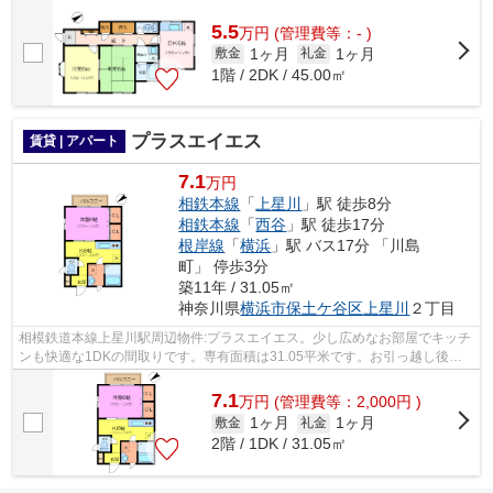
管理共益費も無料と、至れり尽くせりなお...
5.5
万
円
(管理費等：- )
1ヶ月
1ヶ月
敷金
礼金
1階 / 2DK / 45.00㎡
プラスエイエス
賃貸 | アパート
7.1
万円
相鉄本線
「
上星川
」駅 徒歩8分
相鉄本線
「
西谷
」駅 徒歩17分
根岸線
「
横浜
」駅 バス17分 「川島
町」 停歩3分
築11年 / 31.05㎡
神奈川県
横浜市保土ケ谷区
上星川
２丁目
相模鉄道本線上星川駅周辺物件:プラスエイエス。少し広めなお部屋でキッチ
ンも快適な1DKの間取りです。専有面積は31.05平米です。お引っ越し後の
サポートも充実したアパート物件。通勤...
7.1
万
円
(管理費等：2,000円 )
1ヶ月
1ヶ月
敷金
礼金
2階 / 1DK / 31.05㎡