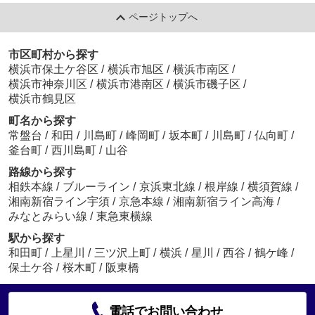
ページトップへ
市区町村から探す
横浜市保土ケ谷区
/
横浜市旭区
/
横浜市南区
/
横浜市神奈川区
/
横浜市港南区
/
横浜市磯子区
/
横浜市鶴見区
町名から探す
常盤台
/
和田
/
川島町
/
峰岡町
/
坂本町
/
川島町
/
仏向町
/
釜台町
/
西川島町
/
山谷
路線から探す
相鉄本線
/
ブルーライン
/
京浜東北線
/
根岸線
/
横須賀線
/
湘南新宿ライン宇須
/
京急本線
/
湘南新宿ライン高海
/
みなとみらい線
/
東急東横線
駅から探す
和田町
/
上星川
/
三ツ沢上町
/
横浜
/
星川
/
西谷
/
鶴ケ峰
/
保土ケ谷
/
桜木町
/
阪東橋
電話でお問い合わせ