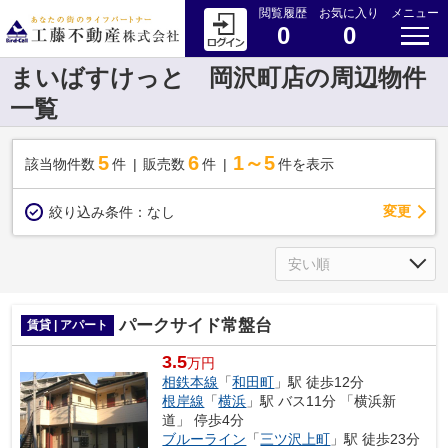
閲覧履歴
お気に入り
メニュー
0
0
まいばすけっと 岡沢町店の周辺物件
一覧
5
6
1～5
該当物件数
件
販売数
件
件を表示
変更
絞り込み条件：
なし
パークサイド常盤台
賃貸 | アパート
3.5
万円
相鉄本線
「
和田町
」駅 徒歩12分
根岸線
「
横浜
」駅 バス11分 「横浜新
道」 停歩4分
ブルーライン
「
三ツ沢上町
」駅 徒歩23分