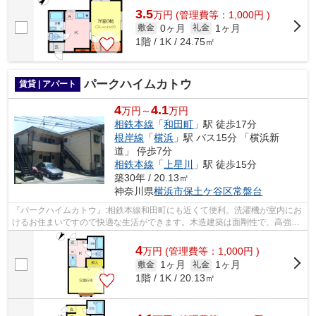
3.5
万
円
(管理費等：1,000円 )
0ヶ月
1ヶ月
敷金
礼金
1階 / 1K / 24.75㎡
パークハイムカトウ
賃貸 | アパート
4
4.1
万円～
万円
相鉄本線
「
和田町
」駅 徒歩17分
根岸線
「
横浜
」駅 バス15分 「横浜新
道」 停歩7分
相鉄本線
「
上星川
」駅 徒歩15分
築30年 / 20.13㎡
神奈川県
横浜市保土ケ谷区
常盤台
『パークハイムカトウ』:相鉄本線和田町にも近くて便利。洗濯機が室内にお
けるお住まいですので快適な生活ができます。木造建築は面剛性で、高強度
なので安心して暮らせます。魅力的な...
4
万
円
(管理費等：1,000円 )
1ヶ月
1ヶ月
敷金
礼金
1階 / 1K / 20.13㎡