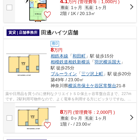
4.1
万
円
(管理費等：1,000円 )
1ヶ月
1ヶ月
敷金
礼金
2階 / 1K / 20.13㎡
田邊ハイツ店舗
賃貸 | 店舗事務所
敷0
8
万円
相鉄本線
「
和田町
」駅 徒歩15分
相模鉄道相鉄新横浜
「
羽沢横浜国大
」
駅 徒歩25分
ブルーライン
「
三ツ沢上町
」駅 徒歩20分
築49年 / 23.00㎡
神奈川県
横浜市保土ケ谷区
常盤台
21-8
薬や日用品を買うのに便利なクリエイトＳＤ保土ヶ谷常盤台店まで、227m
です。2駅利用可物件なので、よく電車を利用する方にピッタリですね。こ
の物件は駅まで徒歩15分の立地です。
8
万
円
(管理費等：2,000円 )
0ヶ月
1ヶ月
敷金
礼金
1階 / - / 23.00㎡