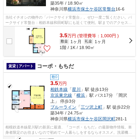
築35年 / 18.90㎡
神奈川県
横浜市保土ケ谷区
常盤台
16-6
当社イチオシの物件の「パークサイド常盤台」。ぜひ一度ご覧ください。パ
ークサイド常盤台：相鉄本線和田町駅にも近くて便利。駅までのアクセスが
良い、徒歩12分のところに位置する物...
3.5
万
円
(管理費等：1,000円 )
1ヶ月
1ヶ月
敷金
礼金
1階 / 1K / 18.90㎡
コーポ・もちだ
賃貸 | アパート
敷0
3.5
万円
相鉄本線
「
星川
」駅 徒歩13分
京浜東北線
「
横浜
」駅 バス17分 「岡沢
上」 停歩3分
ブルーライン
「
三ツ沢上町
」駅 徒歩22分
築34年 / 24.75㎡
神奈川県
横浜市保土ケ谷区
岡沢町
281-1
相模鉄道本線星川駅の新居に最適、『コーポ・もちだ』の最新物件情報。単
身者限定のお住まいなので初めて一人暮らしをするならオススメ。洗濯機の
おけるスペースを室内に確保、生活し...