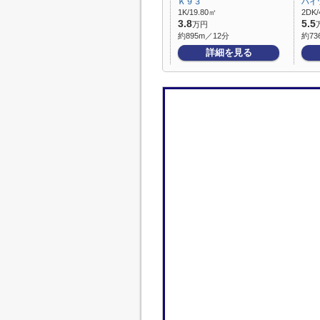
Ｋ９３
ハイ
1K/19.80㎡
2DK/
3.8
5.5
万円
約895m／12分
約73
詳細を見る