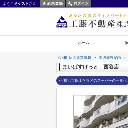
ようこそ
ゲスト
さん
ホーム
和田町駅の賃貸情報
>
周辺施設案内
>
まいばすけっと 西谷店
<<横浜市保土ケ谷区のスーパーの一覧へ