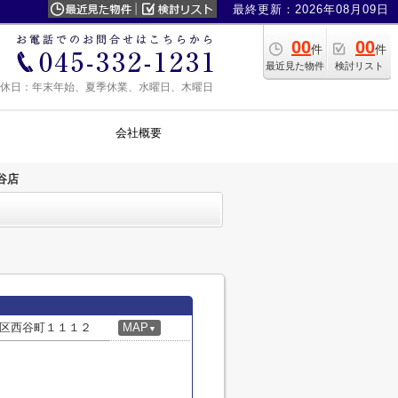
最終更新：2026年08月09日
00
00
件
件
最近見た物件
検討リスト
0 定休日：年末年始、夏季休業、水曜日、木曜日
会社概要
谷店
区西谷町１１１２
MAP
▼