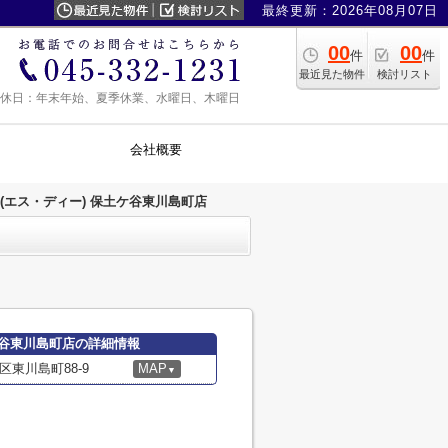
最終更新：2026年08月07日
00
00
件
件
最近見た物件
検討リスト
0 定休日：年末年始、夏季休業、水曜日、木曜日
会社概要
(エス・ディー) 保土ケ谷東川島町店
ケ谷東川島町店の詳細情報
東川島町88-9
MAP
▼