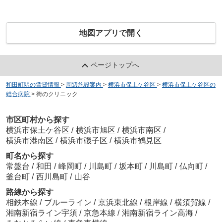
地図アプリで開く
ページトップへ
和田町駅の賃貸情報
>
周辺施設案内
>
横浜市保土ケ谷区
>
横浜市保土ケ谷区の
総合病院
>
街のクリニック
市区町村から探す
横浜市保土ケ谷区
/
横浜市旭区
/
横浜市南区
/
横浜市港南区
/
横浜市磯子区
/
横浜市鶴見区
町名から探す
常盤台
/
和田
/
峰岡町
/
川島町
/
坂本町
/
川島町
/
仏向町
/
釜台町
/
西川島町
/
山谷
路線から探す
相鉄本線
/
ブルーライン
/
京浜東北線
/
根岸線
/
横須賀線
/
湘南新宿ライン宇須
/
京急本線
/
湘南新宿ライン高海
/