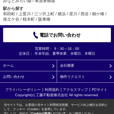
みなとみらい線
/
東急東横線
駅から探す
和田町
/
上星川
/
三ツ沢上町
/
横浜
/
星川
/
西谷
/
鶴ケ峰
/
保土ケ谷
/
桜木町
/
阪東橋
電話でお問い合わせ
営業時間：
9：30～18：00
定休日：
年末年始、夏季休業、水曜日、木曜日
ホーム
会社概要
お問い合わせ
物件リクエスト
プライバシーポリシー
利用規約
アクセスマップ
PCサイト
Copyright(c) 工藤不動産株式会社 All rights reserved.
当サイトでは、お客様の当サイト利用状況把握、サービス向上検討を目的と
して、クッキー（Cookie）を使用しています。
詳しくは、当社の
「Cookieの取扱いについて」
をご確認ください。