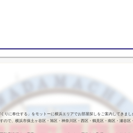
いづくりに奉仕する」をモットーに横浜エリアでお部屋探しをご案内してきまし
すので、横浜市保土ヶ谷区・旭区・神奈川区・西区・鶴見区・南区・瀬谷区