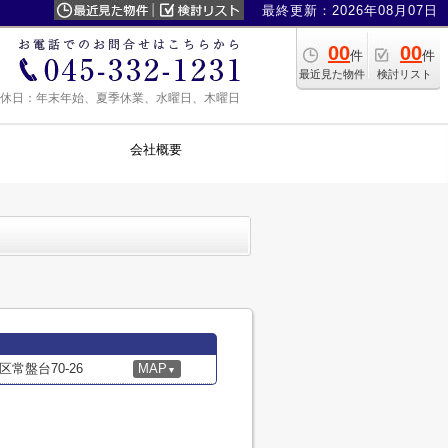
最終更新：2026年08月07日
00
00
件
件
最近見た物件
検討リスト
0 定休日：年末年始、夏季休業、水曜日、木曜日
会社概要
常盤台70-26
MAP
▼