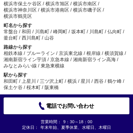
横浜市保土ケ谷区
/
横浜市旭区
/
横浜市南区
/
横浜市神奈川区
/
横浜市港南区
/
横浜市磯子区
/
横浜市鶴見区
町名から探す
常盤台
/
和田
/
川島町
/
峰岡町
/
坂本町
/
川島町
/
仏向町
/
釜台町
/
西川島町
/
山谷
路線から探す
相鉄本線
/
ブルーライン
/
京浜東北線
/
根岸線
/
横須賀線
/
湘南新宿ライン宇須
/
京急本線
/
湘南新宿ライン高海
/
みなとみらい線
/
東急東横線
駅から探す
和田町
/
上星川
/
三ツ沢上町
/
横浜
/
星川
/
西谷
/
鶴ケ峰
/
保土ケ谷
/
桜木町
/
阪東橋
電話でお問い合わせ
営業時間：
9：30～18：00
定休日：
年末年始、夏季休業、水曜日、木曜日