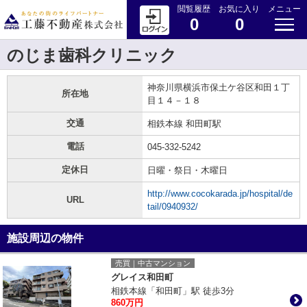
閲覧履歴
お気に入り
メニュー
0
0
のじま歯科クリニック
神奈川県横浜市保土ケ谷区和田１丁
所在地
目１４－１８
交通
相鉄本線 和田町駅
電話
045-332-5242
定休日
日曜・祭日・木曜日
http://www.cocokarada.jp/hospital/de
URL
tail/0940932/
施設周辺の物件
売買｜中古マンション
グレイス和田町
相鉄本線「和田町」駅 徒歩3分
860万円