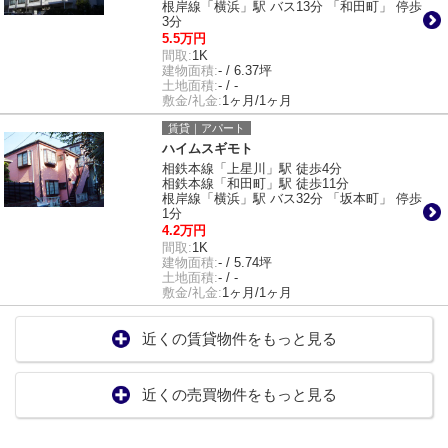
根岸線「横浜」駅 バス13分 「和田町」 停歩
3分
5.5万円
間取:
1K
建物面積:
- / 6.37坪
土地面積:
- / -
敷金/礼金:
1ヶ月/1ヶ月
賃貸｜アパート
ハイムスギモト
相鉄本線「上星川」駅 徒歩4分
相鉄本線「和田町」駅 徒歩11分
根岸線「横浜」駅 バス32分 「坂本町」 停歩
1分
4.2万円
間取:
1K
建物面積:
- / 5.74坪
土地面積:
- / -
敷金/礼金:
1ヶ月/1ヶ月
近くの賃貸物件をもっと見る
近くの売買物件をもっと見る