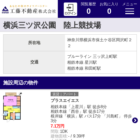
閲覧履歴
お気に入り
メニュー
0
0
横浜三ツ沢公園 陸上競技場
神奈川県横浜市保土ケ谷区岡沢町２
所在地
２
ブルーライン 三ッ沢上町駅
交通
相鉄本線 星川駅
相鉄本線 和田町駅
施設周辺の物件
賃貸｜アパート
プラスエイエス
相鉄本線「上星川」駅 徒歩8分
相鉄本線「西谷」駅 徒歩17分
根岸線「横浜」駅 バス17分 「川島町」 停歩
3分
7.1万円
間取:
1DK
建物面積:
- / 9.39坪