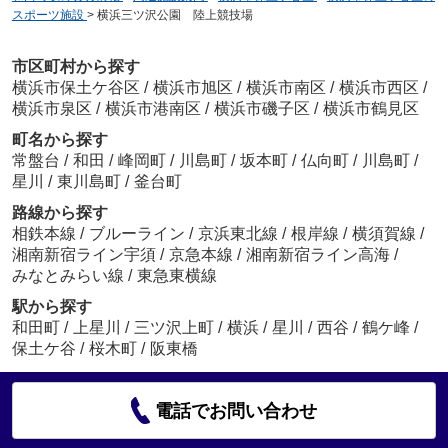
スポーツ施設
>
横浜三ツ沢公園 陸上競技場
市区町村から探す
横浜市保土ケ谷区
/
横浜市旭区
/
横浜市南区
/
横浜市西区
/
横浜市泉区
/
横浜市港南区
/
横浜市磯子区
/
横浜市鶴見区
町名から探す
常盤台
/
和田
/
峰岡町
/
川島町
/
坂本町
/
仏向町
/
川島町
/
星川
/
東川島町
/
釜台町
路線から探す
相鉄本線
/
ブルーライン
/
京浜東北線
/
根岸線
/
横須賀線
/
湘南新宿ライン宇須
/
京急本線
/
湘南新宿ライン高海
/
みなとみらい線
/
東急東横線
駅から探す
和田町
/
上星川
/
三ツ沢上町
/
横浜
/
星川
/
西谷
/
鶴ケ峰
/
保土ケ谷
/
桜木町
/
阪東橋
電話でお問い合わせ