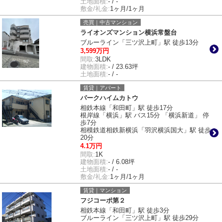
土地面積:
- / -
敷金/礼金:
1ヶ月/1ヶ月
売買｜中古マンション
ライオンズマンション横浜常盤台
ブルーライン「三ツ沢上町」駅 徒歩13分
3,599万円
間取:
3LDK
建物面積:
- / 23.63坪
土地面積:
- / -
賃貸｜アパート
パークハイムカトウ
相鉄本線「和田町」駅 徒歩17分
根岸線「横浜」駅 バス15分 「横浜新道」 停
歩7分
相模鉄道相鉄新横浜「羽沢横浜国大」駅 徒歩
20分
4.1万円
間取:
1K
建物面積:
- / 6.08坪
土地面積:
- / -
敷金/礼金:
1ヶ月/1ヶ月
賃貸｜マンション
フジコーポ第２
相鉄本線「和田町」駅 徒歩3分
ブルーライン「三ツ沢上町」駅 徒歩29分