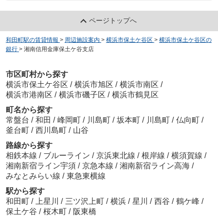
ページトップへ
和田町駅の賃貸情報
>
周辺施設案内
>
横浜市保土ケ谷区
>
横浜市保土ケ谷区の
銀行
>
湘南信用金庫保土ケ谷支店
市区町村から探す
横浜市保土ケ谷区
/
横浜市旭区
/
横浜市南区
/
横浜市港南区
/
横浜市磯子区
/
横浜市鶴見区
町名から探す
常盤台
/
和田
/
峰岡町
/
川島町
/
坂本町
/
川島町
/
仏向町
/
釜台町
/
西川島町
/
山谷
路線から探す
相鉄本線
/
ブルーライン
/
京浜東北線
/
根岸線
/
横須賀線
/
湘南新宿ライン宇須
/
京急本線
/
湘南新宿ライン高海
/
みなとみらい線
/
東急東横線
駅から探す
和田町
/
上星川
/
三ツ沢上町
/
横浜
/
星川
/
西谷
/
鶴ケ峰
/
保土ケ谷
/
桜木町
/
阪東橋