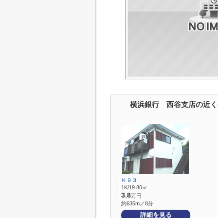
横浜銀行 西谷支店の近く
Ｋ９３
1K/19.80㎡
3.8
万円
約635m／8分
詳細を見る