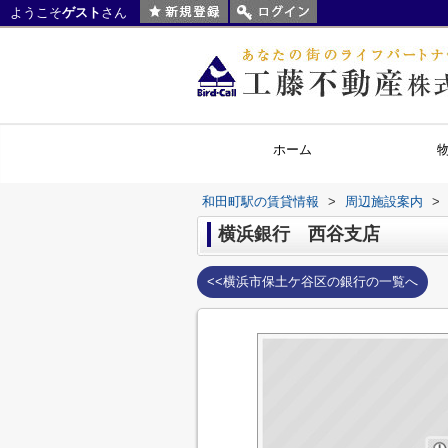
ようこそ
ゲスト
さん
ホーム
和田町駅の賃貸情報
>
周辺施設案内
>
横浜銀行 西谷支店
<<横浜市保土ケ谷区の銀行の一覧へ