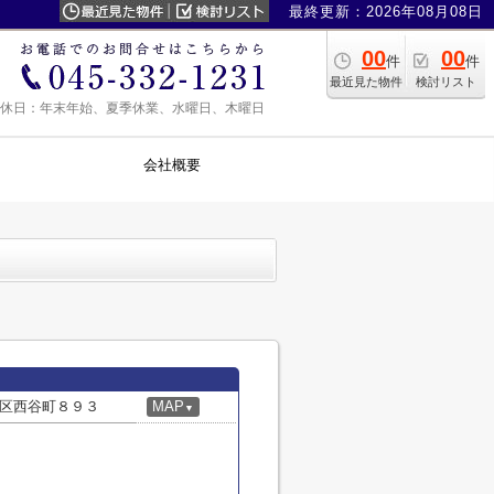
最終更新：2026年08月08日
00
00
件
件
最近見た物件
検討リスト
0 定休日：年末年始、夏季休業、水曜日、木曜日
会社概要
区西谷町８９３
MAP
▼