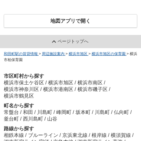
地図アプリで開く
ページトップへ
和田町駅の賃貸情報
>
周辺施設案内
>
横浜市旭区
>
横浜市旭区の保育園
>
横浜
市柏保育園
市区町村から探す
横浜市保土ケ谷区
/
横浜市旭区
/
横浜市南区
/
横浜市神奈川区
/
横浜市港南区
/
横浜市磯子区
/
横浜市鶴見区
町名から探す
常盤台
/
和田
/
川島町
/
峰岡町
/
坂本町
/
川島町
/
仏向町
/
釜台町
/
西川島町
/
山谷
路線から探す
相鉄本線
/
ブルーライン
/
京浜東北線
/
根岸線
/
横須賀線
/