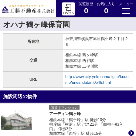
閲覧履歴
お気に入り
メニュー
0
0
オハナ鶴ヶ峰保育園
神奈川県横浜市旭区鶴ケ峰２丁目２
所在地
９
相鉄本線 鶴ヶ峰駅
交通
相鉄本線 西谷駅
相鉄本線 二俣川駅
http://www.city.yokohama.lg.jp/kodo
URL
mo/unei/ndata/n0546.html
施設周辺の物件
賃貸｜マンション
アーディン鶴ヶ峰
相鉄本線「鶴ケ峰」駅 徒歩10分
根岸線「横浜」駅 バス21分 「白根不動入
口」 停歩3分
相鉄本線「西谷」駅 徒歩15分