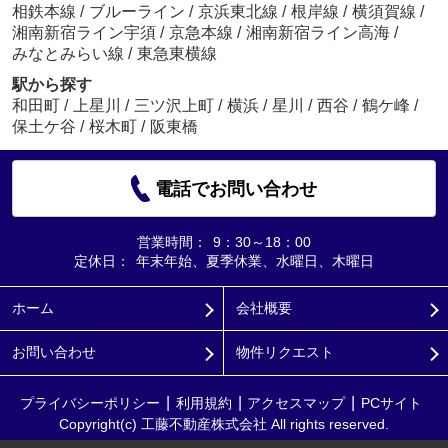
相鉄本線
/
ブルーライン
/
京浜東北線
/
根岸線
/
横須賀線
/
湘南新宿ライン宇須
/
京急本線
/
湘南新宿ライン高海
/
みなとみらい線
/
東急東横線
駅から探す
和田町
/
上星川
/
三ツ沢上町
/
横浜
/
星川
/
西谷
/
鶴ケ峰
/
保土ケ谷
/
桜木町
/
阪東橋
電話でお問い合わせ
営業時間：
9：30～18：00
定休日：
年末年始、夏季休業、水曜日、木曜日
ホーム
会社概要
お問い合わせ
物件リクエスト
プライバシーポリシー
利用規約
アクセスマップ
PCサイト
Copyright(c) 工藤不動産株式会社 All rights reserved.